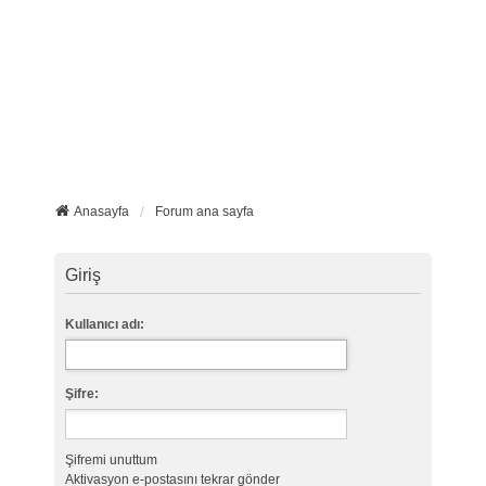
Anasayfa
Forum ana sayfa
Giriş
Kullanıcı adı:
Şifre:
Şifremi unuttum
Aktivasyon e-postasını tekrar gönder