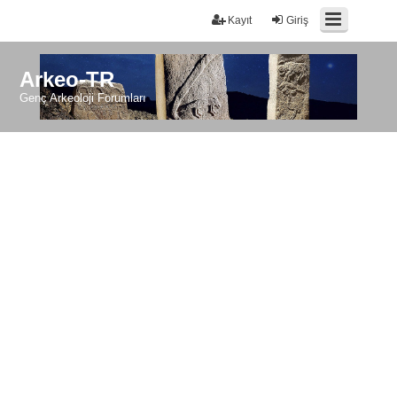
Kayıt
Giriş
Arkeo-TR
Genç Arkeoloji Forumları