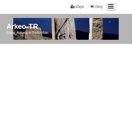
Kayıt
Giriş
Arkeo-TR
Genç Arkeoloji Forumları