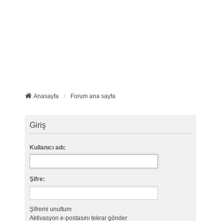
Anasayfa
Forum ana sayfa
Giriş
Kullanıcı adı:
Şifre:
Şifremi unuttum
Aktivasyon e-postasını tekrar gönder