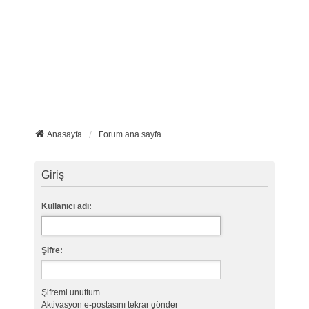
Anasayfa
Forum ana sayfa
Giriş
Kullanıcı adı:
Şifre:
Şifremi unuttum
Aktivasyon e-postasını tekrar gönder