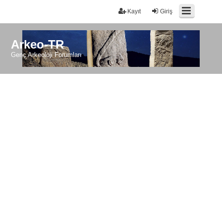
Kayıt
Giriş
Arkeo-TR
Genç Arkeoloji Forumları