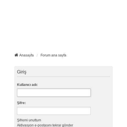
Anasayfa
Forum ana sayfa
Giriş
Kullanıcı adı:
Şifre:
Şifremi unuttum
Aktivasyon e-postasını tekrar gönder