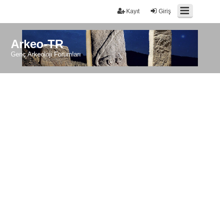
Kayıt
Giriş
Arkeo-TR
Genç Arkeoloji Forumları