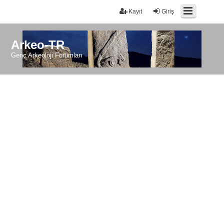
Kayıt
Giriş
Arkeo-TR
Genç Arkeoloji Forumları