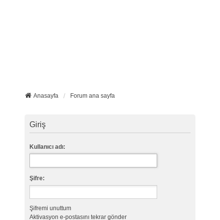
Anasayfa
Forum ana sayfa
Giriş
Kullanıcı adı:
Şifre:
Şifremi unuttum
Aktivasyon e-postasını tekrar gönder