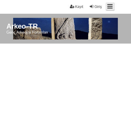
Kayıt
Giriş
Arkeo-TR
Genç Arkeoloji Forumları