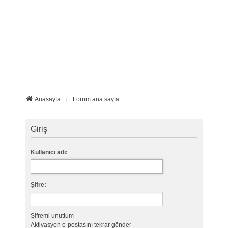
Anasayfa
Forum ana sayfa
Giriş
Kullanıcı adı:
Şifre:
Şifremi unuttum
Aktivasyon e-postasını tekrar gönder