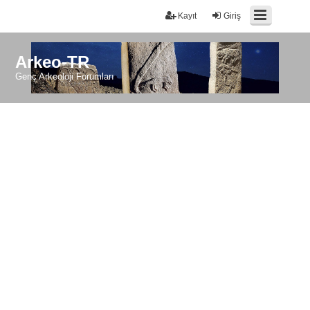
Kayıt
Giriş
Arkeo-TR
Genç Arkeoloji Forumları