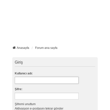
Anasayfa
Forum ana sayfa
Giriş
Kullanıcı adı:
Şifre:
Şifremi unuttum
Aktivasyon e-postasını tekrar gönder