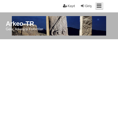
Kayıt
Giriş
Arkeo-TR
Genç Arkeoloji Forumları