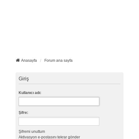
Anasayfa
Forum ana sayfa
Giriş
Kullanıcı adı:
Şifre:
Şifremi unuttum
Aktivasyon e-postasını tekrar gönder