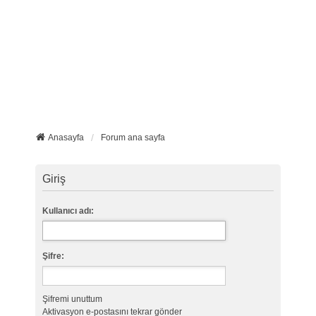
Anasayfa
Forum ana sayfa
Giriş
Kullanıcı adı:
Şifre:
Şifremi unuttum
Aktivasyon e-postasını tekrar gönder