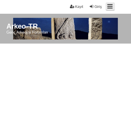
Kayıt
Giriş
Arkeo-TR
Genç Arkeoloji Forumları