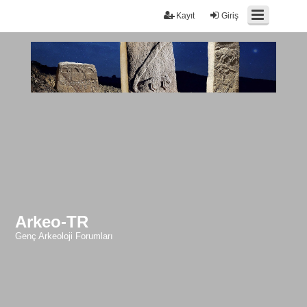
Kayıt
Giriş
Arkeo-TR
Genç Arkeoloji Forumları