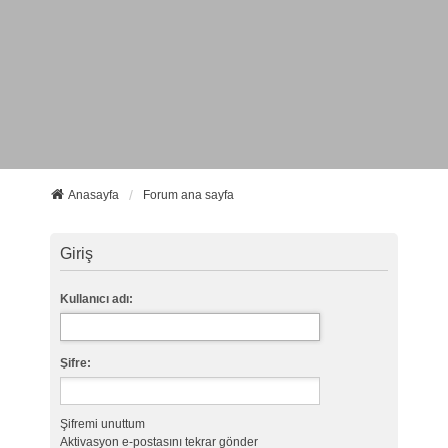
Anasayfa
Forum ana sayfa
Giriş
Kullanıcı adı:
Şifre:
Şifremi unuttum
Aktivasyon e-postasını tekrar gönder