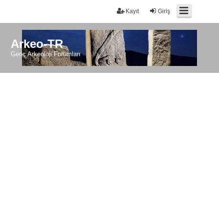
Kayıt
Giriş
Arkeo-TR
Genç Arkeoloji Forumları