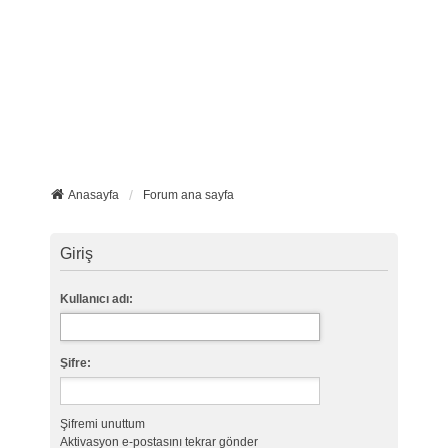
Anasayfa
Forum ana sayfa
Giriş
Kullanıcı adı:
Şifre:
Şifremi unuttum
Aktivasyon e-postasını tekrar gönder