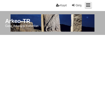
Kayıt
Giriş
Arkeo-TR
Genç Arkeoloji Forumları