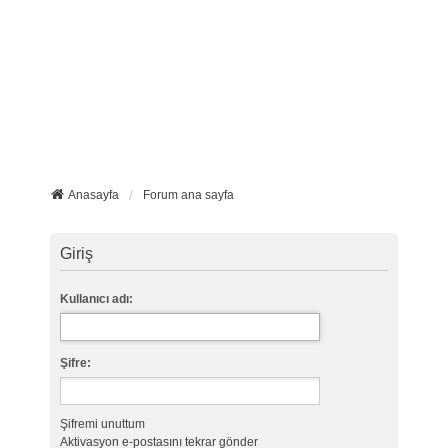
Anasayfa
Forum ana sayfa
Giriş
Kullanıcı adı:
Şifre:
Şifremi unuttum
Aktivasyon e-postasını tekrar gönder