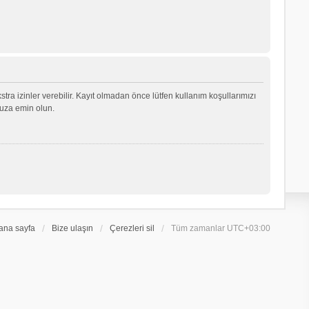
ekstra izinler verebilir. Kayıt olmadan önce lütfen kullanım koşullarımızı
nuza emin olun.
ana sayfa
Bize ulaşın
Çerezleri sil
Tüm zamanlar
UTC+03:00