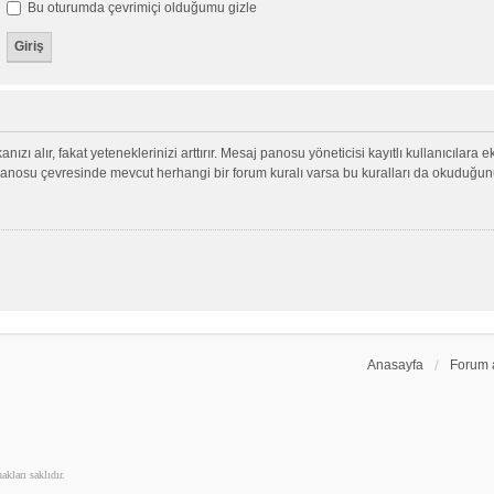
Bu oturumda çevrimiçi olduğumu gizle
nızı alır, fakat yeteneklerinizi arttırır. Mesaj panosu yöneticisi kayıtlı kullanıcılara 
aj panosu çevresinde mevcut herhangi bir forum kuralı varsa bu kuralları da okuduğu
Anasayfa
Forum 
kları saklıdır.