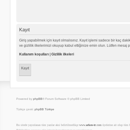
Kayıt
Giriş yapabilmek için kayıt olmalısınız. Kayıt işlemi sadece bir kaç dakika
ve gizlilik ilkelerimizi okuyup kabul ettiğinize emin olun. Lütfen mes
Kullanım koşulları
|
Gizlilik ilkeleri
Kayıt
Powered by
phpBB
® Forum Software © phpBB Limited
Türkçe çeviri:
phpBB Türkiye
Bu sitede yayınlanan tüm yazılar aksi belirtilmedikçe
www.
arkeo-tr
.com
üyelerine ait olup tüm ha