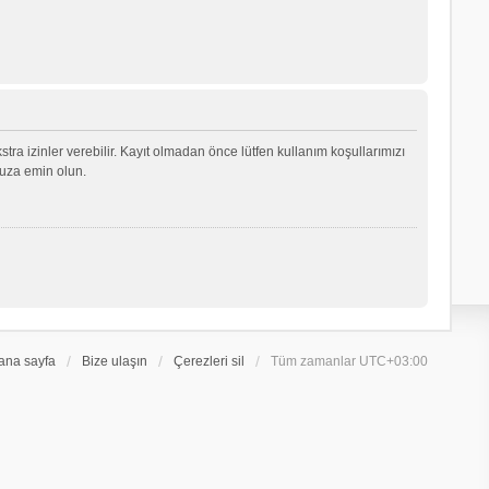
ekstra izinler verebilir. Kayıt olmadan önce lütfen kullanım koşullarımızı
nuza emin olun.
ana sayfa
Bize ulaşın
Çerezleri sil
Tüm zamanlar
UTC+03:00