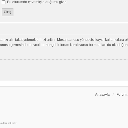
Bu oturumda çevrimiçi olduğumu gizle
nızı alır, fakat yeteneklerinizi arttırır. Mesaj panosu yöneticisi kayıtlı kullanıcılara 
aj panosu çevresinde mevcut herhangi bir forum kuralı varsa bu kuralları da okuduğu
Anasayfa
Forum 
kları saklıdır.