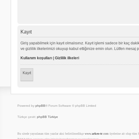
Kayıt
Giriş yapabilmek için kayıt olmalısınız. Kayıt işlemi sadece bir kaç dakika
ve gizlilik ilkelerimizi okuyup kabul ettiğinize emin olun. Lütfen mes
Kullanım koşulları
|
Gizlilik ilkeleri
Kayıt
Powered by
phpBB
® Forum Software © phpBB Limited
Türkçe çeviri:
phpBB Türkiye
Bu sitede yayınlanan tüm yazılar aksi belirtilmedikçe
www.
arkeo-tr
.com
üyelerine ait olup tüm ha