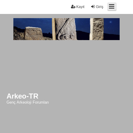
Kayıt
Giriş
Arkeo-TR
Genç Arkeoloji Forumları