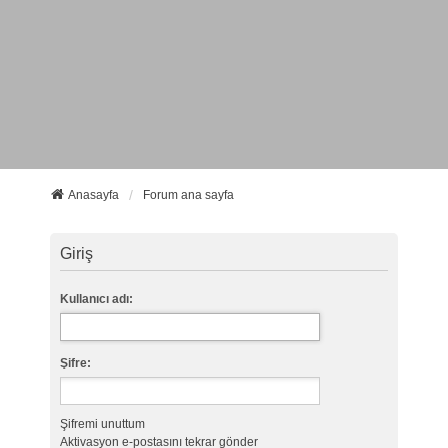
Anasayfa
Forum ana sayfa
Giriş
Kullanıcı adı:
Şifre:
Şifremi unuttum
Aktivasyon e-postasını tekrar gönder