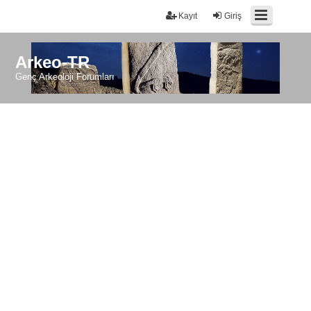
Kayıt
Giriş
Arkeo-TR
Genç Arkeoloji Forumları