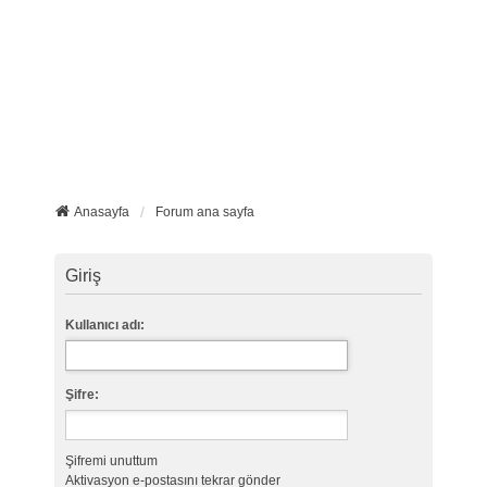
Anasayfa
Forum ana sayfa
Giriş
Kullanıcı adı:
Şifre:
Şifremi unuttum
Aktivasyon e-postasını tekrar gönder