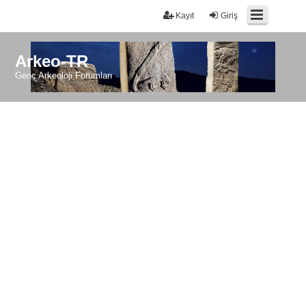
Kayıt
Giriş
Arkeo-TR
Genç Arkeoloji Forumları