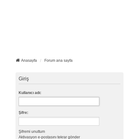
Anasayfa
Forum ana sayfa
Giriş
Kullanıcı adı:
Şifre:
Şifremi unuttum
Aktivasyon e-postasını tekrar gönder