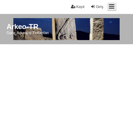
Kayıt
Giriş
Arkeo-TR
Genç Arkeoloji Forumları