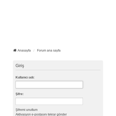
Anasayfa
Forum ana sayfa
Giriş
Kullanıcı adı:
Şifre:
Şifremi unuttum
Aktivasyon e-postasını tekrar gönder