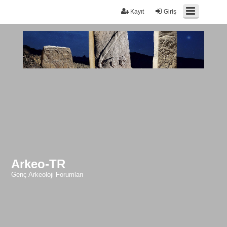
Kayıt
Giriş
Arkeo-TR
Genç Arkeoloji Forumları