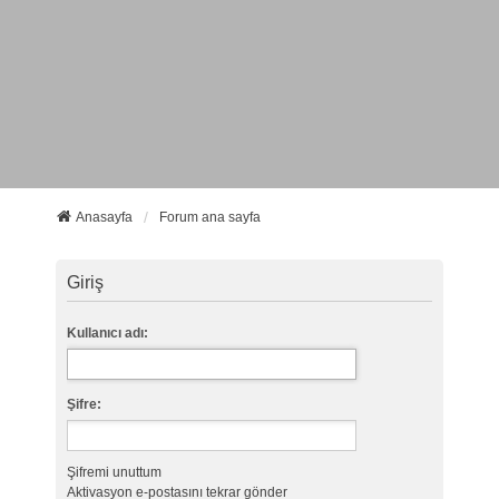
Anasayfa
Forum ana sayfa
Giriş
Kullanıcı adı:
Şifre:
Şifremi unuttum
Aktivasyon e-postasını tekrar gönder