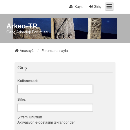
Kayıt
Giriş
Arkeo-TR
Genç Arkeoloji Forumları
Anasayfa
Forum ana sayfa
Giriş
Kullanıcı adı:
Şifre:
Şifremi unuttum
Aktivasyon e-postasını tekrar gönder