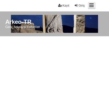
Kayıt
Giriş
Arkeo-TR
Genç Arkeoloji Forumları