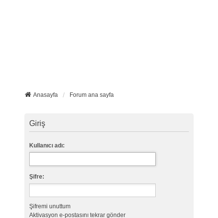
Anasayfa
Forum ana sayfa
Giriş
Kullanıcı adı:
Şifre:
Şifremi unuttum
Aktivasyon e-postasını tekrar gönder