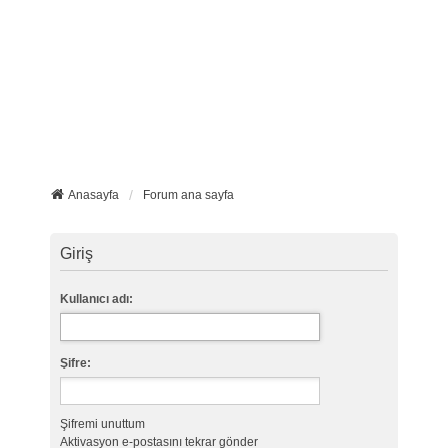
Anasayfa
Forum ana sayfa
Giriş
Kullanıcı adı:
Şifre:
Şifremi unuttum
Aktivasyon e-postasını tekrar gönder