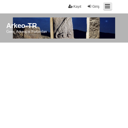
Kayıt
Giriş
Arkeo-TR
Genç Arkeoloji Forumları