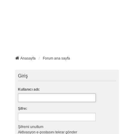
Anasayfa
Forum ana sayfa
Giriş
Kullanıcı adı:
Şifre:
Şifremi unuttum
Aktivasyon e-postasını tekrar gönder