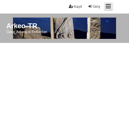
Kayıt
Giriş
Arkeo-TR
Genç Arkeoloji Forumları