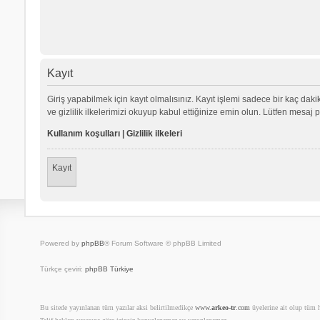
Kayıt
Giriş yapabilmek için kayıt olmalısınız. Kayıt işlemi sadece bir kaç dakika
ve gizlilik ilkelerimizi okuyup kabul ettiğinize emin olun. Lütfen mes
Kullanım koşulları
|
Gizlilik ilkeleri
Kayıt
Powered by
phpBB
® Forum Software © phpBB Limited
Türkçe çeviri:
phpBB Türkiye
Bu sitede yayınlanan tüm yazılar aksi belirtilmedikçe
www.
arkeo-tr
.com
üyelerine ait olup tüm ha