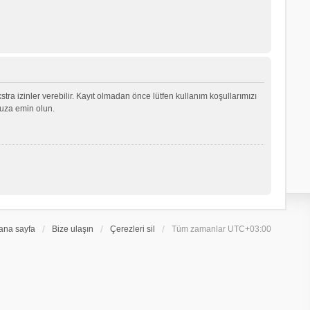
ekstra izinler verebilir. Kayıt olmadan önce lütfen kullanım koşullarımızı
nuza emin olun.
ana sayfa
Bize ulaşın
Çerezleri sil
Tüm zamanlar
UTC+03:00