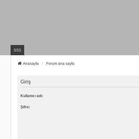
SSS
Anasayfa
Forum ana sayfa
Giriş
Kullanıcı adı:
Şifre: