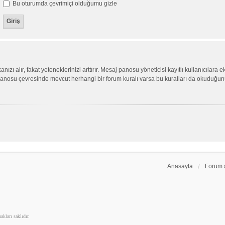
Bu oturumda çevrimiçi olduğumu gizle
nızı alır, fakat yeteneklerinizi arttırır. Mesaj panosu yöneticisi kayıtlı kullanıcılara 
aj panosu çevresinde mevcut herhangi bir forum kuralı varsa bu kuralları da okuduğu
Anasayfa
Forum 
kları saklıdır.