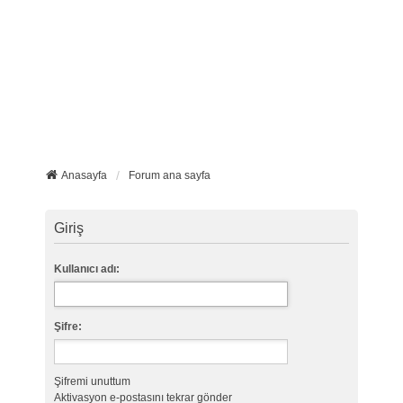
Anasayfa
Forum ana sayfa
Giriş
Kullanıcı adı:
Şifre:
Şifremi unuttum
Aktivasyon e-postasını tekrar gönder