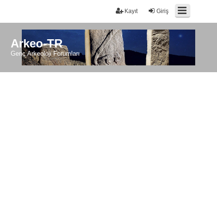
Kayıt
Giriş
Arkeo-TR
Genç Arkeoloji Forumları