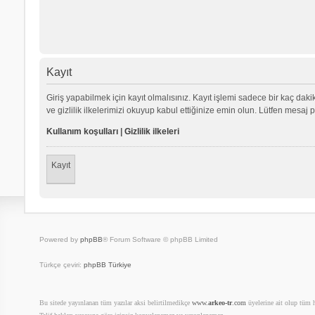
Kayıt
Giriş yapabilmek için kayıt olmalısınız. Kayıt işlemi sadece bir kaç dakika
ve gizlilik ilkelerimizi okuyup kabul ettiğinize emin olun. Lütfen mes
Kullanım koşulları
|
Gizlilik ilkeleri
Kayıt
Powered by
phpBB
® Forum Software © phpBB Limited
Türkçe çeviri:
phpBB Türkiye
Bu sitede yayınlanan tüm yazılar aksi belirtilmedikçe
www.
arkeo-tr
.com
üyelerine ait olup tüm ha