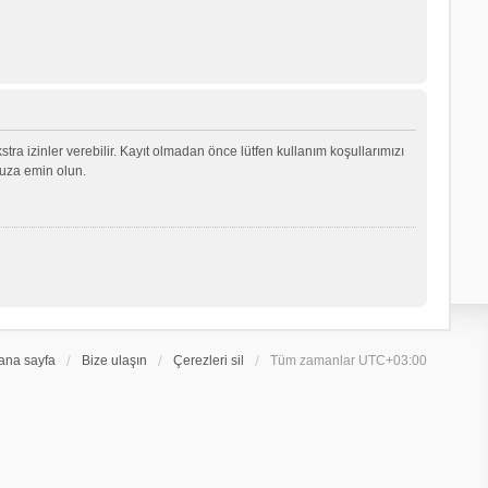
ekstra izinler verebilir. Kayıt olmadan önce lütfen kullanım koşullarımızı
nuza emin olun.
ana sayfa
Bize ulaşın
Çerezleri sil
Tüm zamanlar
UTC+03:00