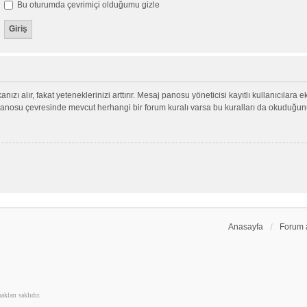
Bu oturumda çevrimiçi olduğumu gizle
nızı alır, fakat yeteneklerinizi arttırır. Mesaj panosu yöneticisi kayıtlı kullanıcılara 
aj panosu çevresinde mevcut herhangi bir forum kuralı varsa bu kuralları da okuduğu
Anasayfa
Forum 
kları saklıdır.