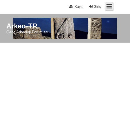
Kayıt
Giriş
Arkeo-TR
Genç Arkeoloji Forumları