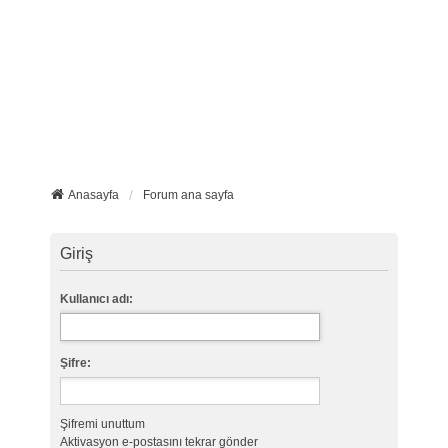
Anasayfa
Forum ana sayfa
Giriş
Kullanıcı adı:
Şifre:
Şifremi unuttum
Aktivasyon e-postasını tekrar gönder