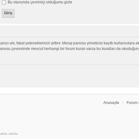
Bu oturumda çevrimiçi olduğumu gizle
nızı alır, fakat yeteneklerinizi arttırır. Mesaj panosu yöneticisi kayıtlı kullanıcılara 
aj panosu çevresinde mevcut herhangi bir forum kuralı varsa bu kuralları da okuduğu
Anasayfa
Forum 
kları saklıdır.