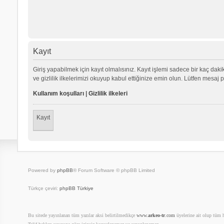
Kayıt
Giriş yapabilmek için kayıt olmalısınız. Kayıt işlemi sadece bir kaç dakika
ve gizlilik ilkelerimizi okuyup kabul ettiğinize emin olun. Lütfen mes
Kullanım koşulları
|
Gizlilik ilkeleri
Kayıt
Powered by
phpBB
® Forum Software © phpBB Limited
Türkçe çeviri:
phpBB Türkiye
Bu sitede yayınlanan tüm yazılar aksi belirtilmedikçe
www.
arkeo-tr
.com
üyelerine ait olup tüm ha