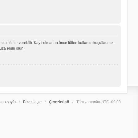
ekstra izinler verebilir. Kayıt olmadan önce lütfen kullanım koşullarımızı
nuza emin olun.
ana sayfa
Bize ulaşın
Çerezleri sil
Tüm zamanlar
UTC+03:00