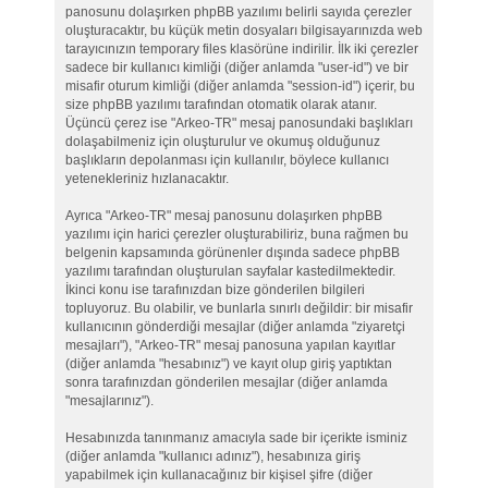
panosunu dolaşırken phpBB yazılımı belirli sayıda çerezler
oluşturacaktır, bu küçük metin dosyaları bilgisayarınızda web
tarayıcınızın temporary files klasörüne indirilir. İlk iki çerezler
sadece bir kullanıcı kimliği (diğer anlamda "user-id") ve bir
misafir oturum kimliği (diğer anlamda "session-id") içerir, bu
size phpBB yazılımı tarafından otomatik olarak atanır.
Üçüncü çerez ise "Arkeo-TR" mesaj panosundaki başlıkları
dolaşabilmeniz için oluşturulur ve okumuş olduğunuz
başlıkların depolanması için kullanılır, böylece kullanıcı
yetenekleriniz hızlanacaktır.
Ayrıca "Arkeo-TR" mesaj panosunu dolaşırken phpBB
yazılımı için harici çerezler oluşturabiliriz, buna rağmen bu
belgenin kapsamında görünenler dışında sadece phpBB
yazılımı tarafından oluşturulan sayfalar kastedilmektedir.
İkinci konu ise tarafınızdan bize gönderilen bilgileri
topluyoruz. Bu olabilir, ve bunlarla sınırlı değildir: bir misafir
kullanıcının gönderdiği mesajlar (diğer anlamda "ziyaretçi
mesajları"), "Arkeo-TR" mesaj panosuna yapılan kayıtlar
(diğer anlamda "hesabınız") ve kayıt olup giriş yaptıktan
sonra tarafınızdan gönderilen mesajlar (diğer anlamda
"mesajlarınız").
Hesabınızda tanınmanız amacıyla sade bir içerikte isminiz
(diğer anlamda "kullanıcı adınız"), hesabınıza giriş
yapabilmek için kullanacağınız bir kişisel şifre (diğer