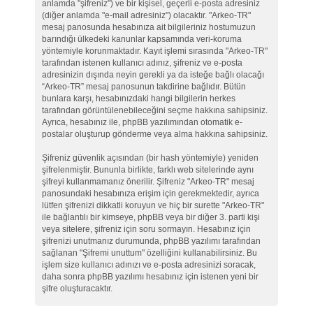
anlamda "şifreniz") ve bir kişisel, geçerli e-posta adresiniz
(diğer anlamda "e-mail adresiniz") olacaktır. "Arkeo-TR"
mesaj panosunda hesabınıza ait bilgileriniz hostumuzun
barındığı ülkedeki kanunlar kapsamında veri-koruma
yöntemiyle korunmaktadır. Kayıt işlemi sırasında "Arkeo-TR"
tarafından istenen kullanıcı adınız, şifreniz ve e-posta
adresinizin dışında neyin gerekli ya da isteğe bağlı olacağı
“Arkeo-TR” mesaj panosunun takdirine bağlıdır. Bütün
bunlara karşı, hesabınızdaki hangi bilgilerin herkes
tarafından görüntülenebileceğini seçme hakkına sahipsiniz.
Ayrıca, hesabınız ile, phpBB yazılımından otomatik e-
postalar oluşturup gönderme veya alma hakkına sahipsiniz.
Şifreniz güvenlik açısından (bir hash yöntemiyle) yeniden
şifrelenmiştir. Bununla birlikte, farklı web sitelerinde aynı
şifreyi kullanmamanız önerilir. Şifreniz "Arkeo-TR" mesaj
panosundaki hesabınıza erişim için gerekmektedir, ayrıca
lütfen şifrenizi dikkatli koruyun ve hiç bir surette "Arkeo-TR"
ile bağlantılı bir kimseye, phpBB veya bir diğer 3. parti kişi
veya sitelere, şifreniz için soru sormayın. Hesabınız için
şifrenizi unutmanız durumunda, phpBB yazılımı tarafından
sağlanan "Şifremi unuttum" özelliğini kullanabilirsiniz. Bu
işlem size kullanıcı adınızı ve e-posta adresinizi soracak,
daha sonra phpBB yazılımı hesabınız için istenen yeni bir
şifre oluşturacaktır.