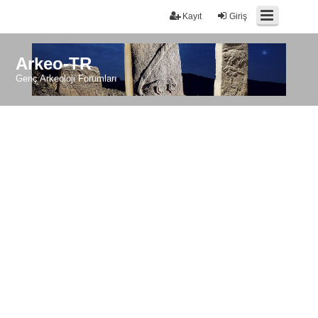
Kayıt
Giriş
Arkeo-TR
Genç Arkeoloji Forumları