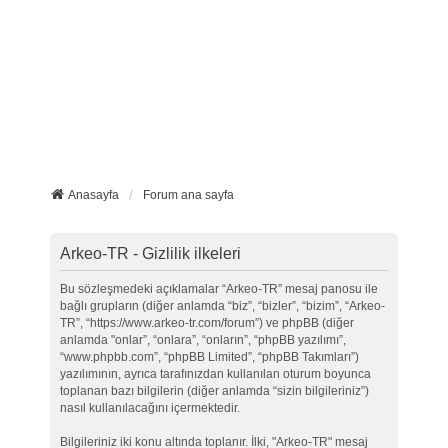
Anasayfa
Forum ana sayfa
Arkeo-TR - Gizlilik ilkeleri
Bu sözleşmedeki açıklamalar “Arkeo-TR” mesaj panosu ile
bağlı grupların (diğer anlamda “biz”, “bizler”, “bizim”, “Arkeo-
TR”, “https://www.arkeo-tr.com/forum”) ve phpBB (diğer
anlamda "onlar”, “onlara”, “onların”, “phpBB yazılımı”,
“www.phpbb.com”, “phpBB Limited”, “phpBB Takımları”)
yazılımının, ayrıca tarafınızdan kullanılan oturum boyunca
toplanan bazı bilgilerin (diğer anlamda “sizin bilgileriniz”)
nasıl kullanılacağını içermektedir.
Bilgileriniz iki konu altında toplanır. İlki, "Arkeo-TR" mesaj