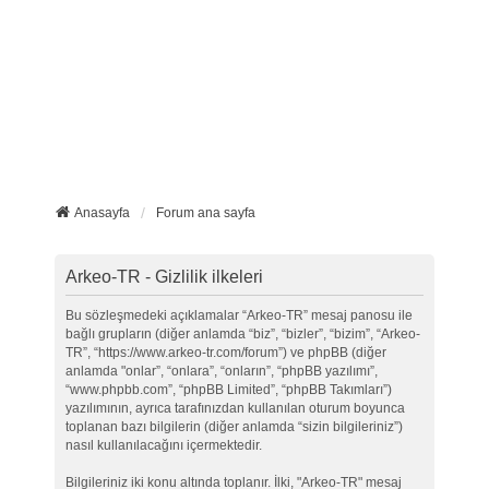
Anasayfa
Forum ana sayfa
Arkeo-TR - Gizlilik ilkeleri
Bu sözleşmedeki açıklamalar “Arkeo-TR” mesaj panosu ile
bağlı grupların (diğer anlamda “biz”, “bizler”, “bizim”, “Arkeo-
TR”, “https://www.arkeo-tr.com/forum”) ve phpBB (diğer
anlamda "onlar”, “onlara”, “onların”, “phpBB yazılımı”,
“www.phpbb.com”, “phpBB Limited”, “phpBB Takımları”)
yazılımının, ayrıca tarafınızdan kullanılan oturum boyunca
toplanan bazı bilgilerin (diğer anlamda “sizin bilgileriniz”)
nasıl kullanılacağını içermektedir.
Bilgileriniz iki konu altında toplanır. İlki, "Arkeo-TR" mesaj