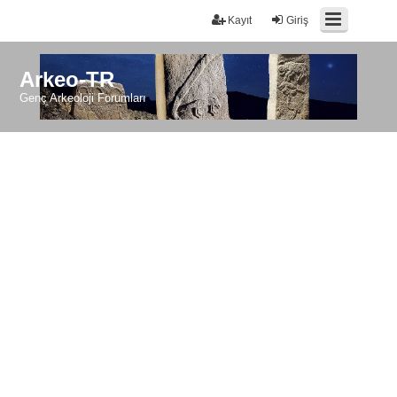
Kayıt
Giriş
Arkeo-TR
Genç Arkeoloji Forumları