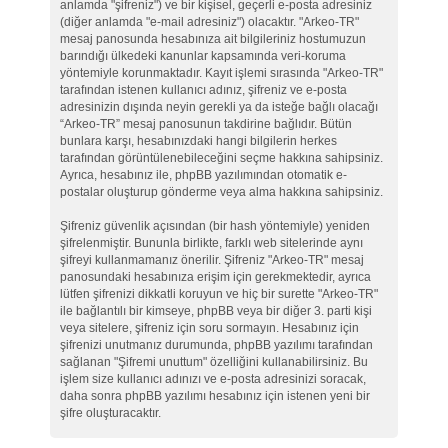
anlamda "şifreniz") ve bir kişisel, geçerli e-posta adresiniz
(diğer anlamda "e-mail adresiniz") olacaktır. "Arkeo-TR"
mesaj panosunda hesabınıza ait bilgileriniz hostumuzun
barındığı ülkedeki kanunlar kapsamında veri-koruma
yöntemiyle korunmaktadır. Kayıt işlemi sırasında "Arkeo-TR"
tarafından istenen kullanıcı adınız, şifreniz ve e-posta
adresinizin dışında neyin gerekli ya da isteğe bağlı olacağı
“Arkeo-TR” mesaj panosunun takdirine bağlıdır. Bütün
bunlara karşı, hesabınızdaki hangi bilgilerin herkes
tarafından görüntülenebileceğini seçme hakkına sahipsiniz.
Ayrıca, hesabınız ile, phpBB yazılımından otomatik e-
postalar oluşturup gönderme veya alma hakkına sahipsiniz.
Şifreniz güvenlik açısından (bir hash yöntemiyle) yeniden
şifrelenmiştir. Bununla birlikte, farklı web sitelerinde aynı
şifreyi kullanmamanız önerilir. Şifreniz "Arkeo-TR" mesaj
panosundaki hesabınıza erişim için gerekmektedir, ayrıca
lütfen şifrenizi dikkatli koruyun ve hiç bir surette "Arkeo-TR"
ile bağlantılı bir kimseye, phpBB veya bir diğer 3. parti kişi
veya sitelere, şifreniz için soru sormayın. Hesabınız için
şifrenizi unutmanız durumunda, phpBB yazılımı tarafından
sağlanan "Şifremi unuttum" özelliğini kullanabilirsiniz. Bu
işlem size kullanıcı adınızı ve e-posta adresinizi soracak,
daha sonra phpBB yazılımı hesabınız için istenen yeni bir
şifre oluşturacaktır.