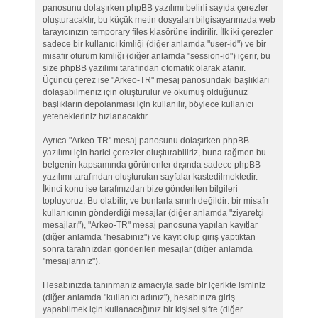
panosunu dolaşırken phpBB yazılımı belirli sayıda çerezler
oluşturacaktır, bu küçük metin dosyaları bilgisayarınızda web
tarayıcınızın temporary files klasörüne indirilir. İlk iki çerezler
sadece bir kullanıcı kimliği (diğer anlamda "user-id") ve bir
misafir oturum kimliği (diğer anlamda "session-id") içerir, bu
size phpBB yazılımı tarafından otomatik olarak atanır.
Üçüncü çerez ise "Arkeo-TR" mesaj panosundaki başlıkları
dolaşabilmeniz için oluşturulur ve okumuş olduğunuz
başlıkların depolanması için kullanılır, böylece kullanıcı
yetenekleriniz hızlanacaktır.
Ayrıca "Arkeo-TR" mesaj panosunu dolaşırken phpBB
yazılımı için harici çerezler oluşturabiliriz, buna rağmen bu
belgenin kapsamında görünenler dışında sadece phpBB
yazılımı tarafından oluşturulan sayfalar kastedilmektedir.
İkinci konu ise tarafınızdan bize gönderilen bilgileri
topluyoruz. Bu olabilir, ve bunlarla sınırlı değildir: bir misafir
kullanıcının gönderdiği mesajlar (diğer anlamda "ziyaretçi
mesajları"), "Arkeo-TR" mesaj panosuna yapılan kayıtlar
(diğer anlamda "hesabınız") ve kayıt olup giriş yaptıktan
sonra tarafınızdan gönderilen mesajlar (diğer anlamda
"mesajlarınız").
Hesabınızda tanınmanız amacıyla sade bir içerikte isminiz
(diğer anlamda "kullanıcı adınız"), hesabınıza giriş
yapabilmek için kullanacağınız bir kişisel şifre (diğer