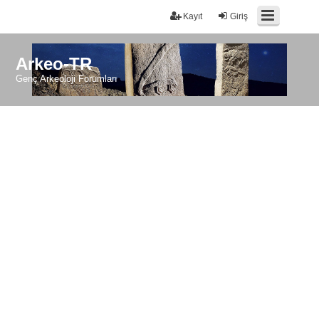
Kayıt
Giriş
Arkeo-TR
Genç Arkeoloji Forumları