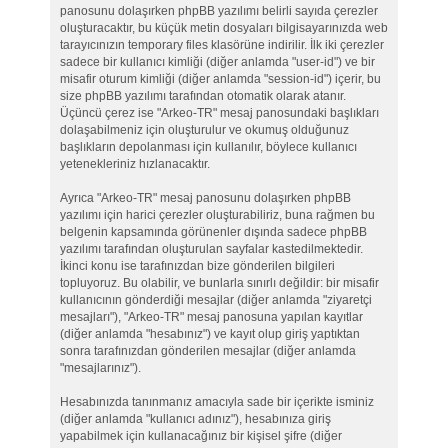
panosunu dolaşırken phpBB yazılımı belirli sayıda çerezler
oluşturacaktır, bu küçük metin dosyaları bilgisayarınızda web
tarayıcınızın temporary files klasörüne indirilir. İlk iki çerezler
sadece bir kullanıcı kimliği (diğer anlamda "user-id") ve bir
misafir oturum kimliği (diğer anlamda "session-id") içerir, bu
size phpBB yazılımı tarafından otomatik olarak atanır.
Üçüncü çerez ise "Arkeo-TR" mesaj panosundaki başlıkları
dolaşabilmeniz için oluşturulur ve okumuş olduğunuz
başlıkların depolanması için kullanılır, böylece kullanıcı
yetenekleriniz hızlanacaktır.
Ayrıca "Arkeo-TR" mesaj panosunu dolaşırken phpBB
yazılımı için harici çerezler oluşturabiliriz, buna rağmen bu
belgenin kapsamında görünenler dışında sadece phpBB
yazılımı tarafından oluşturulan sayfalar kastedilmektedir.
İkinci konu ise tarafınızdan bize gönderilen bilgileri
topluyoruz. Bu olabilir, ve bunlarla sınırlı değildir: bir misafir
kullanıcının gönderdiği mesajlar (diğer anlamda "ziyaretçi
mesajları"), "Arkeo-TR" mesaj panosuna yapılan kayıtlar
(diğer anlamda "hesabınız") ve kayıt olup giriş yaptıktan
sonra tarafınızdan gönderilen mesajlar (diğer anlamda
"mesajlarınız").
Hesabınızda tanınmanız amacıyla sade bir içerikte isminiz
(diğer anlamda "kullanıcı adınız"), hesabınıza giriş
yapabilmek için kullanacağınız bir kişisel şifre (diğer