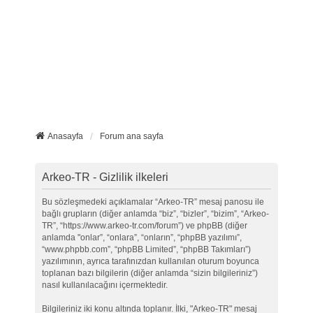
Anasayfa
Forum ana sayfa
Arkeo-TR - Gizlilik ilkeleri
Bu sözleşmedeki açıklamalar “Arkeo-TR” mesaj panosu ile
bağlı grupların (diğer anlamda “biz”, “bizler”, “bizim”, “Arkeo-
TR”, “https://www.arkeo-tr.com/forum”) ve phpBB (diğer
anlamda "onlar”, “onlara”, “onların”, “phpBB yazılımı”,
“www.phpbb.com”, “phpBB Limited”, “phpBB Takımları”)
yazılımının, ayrıca tarafınızdan kullanılan oturum boyunca
toplanan bazı bilgilerin (diğer anlamda “sizin bilgileriniz”)
nasıl kullanılacağını içermektedir.
Bilgileriniz iki konu altında toplanır. İlki, "Arkeo-TR" mesaj