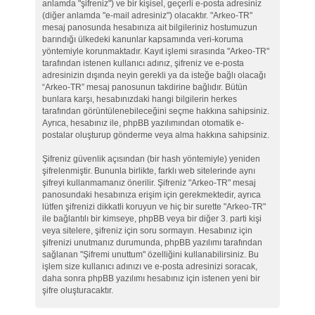
anlamda "şifreniz") ve bir kişisel, geçerli e-posta adresiniz
(diğer anlamda "e-mail adresiniz") olacaktır. "Arkeo-TR"
mesaj panosunda hesabınıza ait bilgileriniz hostumuzun
barındığı ülkedeki kanunlar kapsamında veri-koruma
yöntemiyle korunmaktadır. Kayıt işlemi sırasında "Arkeo-TR"
tarafından istenen kullanıcı adınız, şifreniz ve e-posta
adresinizin dışında neyin gerekli ya da isteğe bağlı olacağı
“Arkeo-TR” mesaj panosunun takdirine bağlıdır. Bütün
bunlara karşı, hesabınızdaki hangi bilgilerin herkes
tarafından görüntülenebileceğini seçme hakkına sahipsiniz.
Ayrıca, hesabınız ile, phpBB yazılımından otomatik e-
postalar oluşturup gönderme veya alma hakkına sahipsiniz.
Şifreniz güvenlik açısından (bir hash yöntemiyle) yeniden
şifrelenmiştir. Bununla birlikte, farklı web sitelerinde aynı
şifreyi kullanmamanız önerilir. Şifreniz "Arkeo-TR" mesaj
panosundaki hesabınıza erişim için gerekmektedir, ayrıca
lütfen şifrenizi dikkatli koruyun ve hiç bir surette "Arkeo-TR"
ile bağlantılı bir kimseye, phpBB veya bir diğer 3. parti kişi
veya sitelere, şifreniz için soru sormayın. Hesabınız için
şifrenizi unutmanız durumunda, phpBB yazılımı tarafından
sağlanan "Şifremi unuttum" özelliğini kullanabilirsiniz. Bu
işlem size kullanıcı adınızı ve e-posta adresinizi soracak,
daha sonra phpBB yazılımı hesabınız için istenen yeni bir
şifre oluşturacaktır.