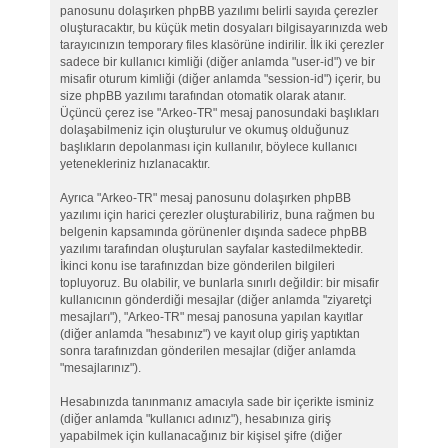
panosunu dolaşırken phpBB yazılımı belirli sayıda çerezler
oluşturacaktır, bu küçük metin dosyaları bilgisayarınızda web
tarayıcınızın temporary files klasörüne indirilir. İlk iki çerezler
sadece bir kullanıcı kimliği (diğer anlamda "user-id") ve bir
misafir oturum kimliği (diğer anlamda "session-id") içerir, bu
size phpBB yazılımı tarafından otomatik olarak atanır.
Üçüncü çerez ise "Arkeo-TR" mesaj panosundaki başlıkları
dolaşabilmeniz için oluşturulur ve okumuş olduğunuz
başlıkların depolanması için kullanılır, böylece kullanıcı
yetenekleriniz hızlanacaktır.
Ayrıca "Arkeo-TR" mesaj panosunu dolaşırken phpBB
yazılımı için harici çerezler oluşturabiliriz, buna rağmen bu
belgenin kapsamında görünenler dışında sadece phpBB
yazılımı tarafından oluşturulan sayfalar kastedilmektedir.
İkinci konu ise tarafınızdan bize gönderilen bilgileri
topluyoruz. Bu olabilir, ve bunlarla sınırlı değildir: bir misafir
kullanıcının gönderdiği mesajlar (diğer anlamda "ziyaretçi
mesajları"), "Arkeo-TR" mesaj panosuna yapılan kayıtlar
(diğer anlamda "hesabınız") ve kayıt olup giriş yaptıktan
sonra tarafınızdan gönderilen mesajlar (diğer anlamda
"mesajlarınız").
Hesabınızda tanınmanız amacıyla sade bir içerikte isminiz
(diğer anlamda "kullanıcı adınız"), hesabınıza giriş
yapabilmek için kullanacağınız bir kişisel şifre (diğer