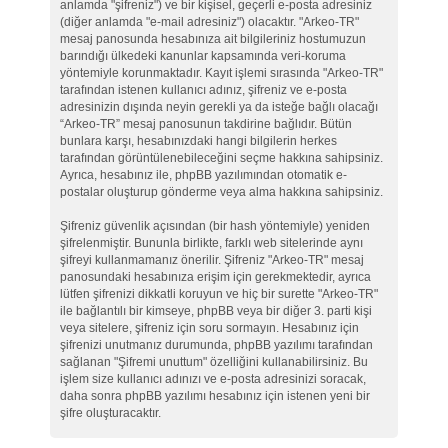
anlamda "şifreniz") ve bir kişisel, geçerli e-posta adresiniz
(diğer anlamda "e-mail adresiniz") olacaktır. "Arkeo-TR"
mesaj panosunda hesabınıza ait bilgileriniz hostumuzun
barındığı ülkedeki kanunlar kapsamında veri-koruma
yöntemiyle korunmaktadır. Kayıt işlemi sırasında "Arkeo-TR"
tarafından istenen kullanıcı adınız, şifreniz ve e-posta
adresinizin dışında neyin gerekli ya da isteğe bağlı olacağı
“Arkeo-TR” mesaj panosunun takdirine bağlıdır. Bütün
bunlara karşı, hesabınızdaki hangi bilgilerin herkes
tarafından görüntülenebileceğini seçme hakkına sahipsiniz.
Ayrıca, hesabınız ile, phpBB yazılımından otomatik e-
postalar oluşturup gönderme veya alma hakkına sahipsiniz.
Şifreniz güvenlik açısından (bir hash yöntemiyle) yeniden
şifrelenmiştir. Bununla birlikte, farklı web sitelerinde aynı
şifreyi kullanmamanız önerilir. Şifreniz "Arkeo-TR" mesaj
panosundaki hesabınıza erişim için gerekmektedir, ayrıca
lütfen şifrenizi dikkatli koruyun ve hiç bir surette "Arkeo-TR"
ile bağlantılı bir kimseye, phpBB veya bir diğer 3. parti kişi
veya sitelere, şifreniz için soru sormayın. Hesabınız için
şifrenizi unutmanız durumunda, phpBB yazılımı tarafından
sağlanan "Şifremi unuttum" özelliğini kullanabilirsiniz. Bu
işlem size kullanıcı adınızı ve e-posta adresinizi soracak,
daha sonra phpBB yazılımı hesabınız için istenen yeni bir
şifre oluşturacaktır.