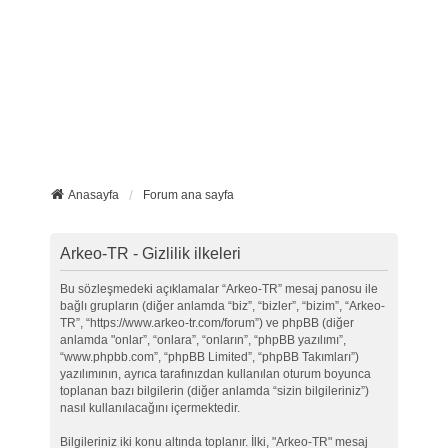
Anasayfa
Forum ana sayfa
Arkeo-TR - Gizlilik ilkeleri
Bu sözleşmedeki açıklamalar “Arkeo-TR” mesaj panosu ile
bağlı grupların (diğer anlamda “biz”, “bizler”, “bizim”, “Arkeo-
TR”, “https://www.arkeo-tr.com/forum”) ve phpBB (diğer
anlamda "onlar”, “onlara”, “onların”, “phpBB yazılımı”,
“www.phpbb.com”, “phpBB Limited”, “phpBB Takımları”)
yazılımının, ayrıca tarafınızdan kullanılan oturum boyunca
toplanan bazı bilgilerin (diğer anlamda “sizin bilgileriniz”)
nasıl kullanılacağını içermektedir.
Bilgileriniz iki konu altında toplanır. İlki, "Arkeo-TR" mesaj