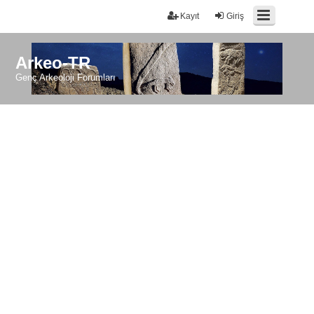
Kayıt
Giriş
Arkeo-TR
Genç Arkeoloji Forumları