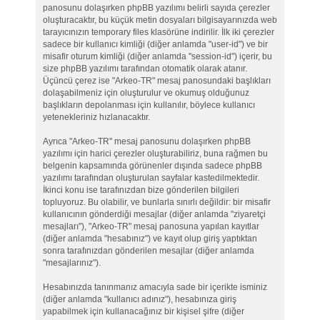
panosunu dolaşırken phpBB yazılımı belirli sayıda çerezler
oluşturacaktır, bu küçük metin dosyaları bilgisayarınızda web
tarayıcınızın temporary files klasörüne indirilir. İlk iki çerezler
sadece bir kullanıcı kimliği (diğer anlamda "user-id") ve bir
misafir oturum kimliği (diğer anlamda "session-id") içerir, bu
size phpBB yazılımı tarafından otomatik olarak atanır.
Üçüncü çerez ise "Arkeo-TR" mesaj panosundaki başlıkları
dolaşabilmeniz için oluşturulur ve okumuş olduğunuz
başlıkların depolanması için kullanılır, böylece kullanıcı
yetenekleriniz hızlanacaktır.
Ayrıca "Arkeo-TR" mesaj panosunu dolaşırken phpBB
yazılımı için harici çerezler oluşturabiliriz, buna rağmen bu
belgenin kapsamında görünenler dışında sadece phpBB
yazılımı tarafından oluşturulan sayfalar kastedilmektedir.
İkinci konu ise tarafınızdan bize gönderilen bilgileri
topluyoruz. Bu olabilir, ve bunlarla sınırlı değildir: bir misafir
kullanıcının gönderdiği mesajlar (diğer anlamda "ziyaretçi
mesajları"), "Arkeo-TR" mesaj panosuna yapılan kayıtlar
(diğer anlamda "hesabınız") ve kayıt olup giriş yaptıktan
sonra tarafınızdan gönderilen mesajlar (diğer anlamda
"mesajlarınız").
Hesabınızda tanınmanız amacıyla sade bir içerikte isminiz
(diğer anlamda "kullanıcı adınız"), hesabınıza giriş
yapabilmek için kullanacağınız bir kişisel şifre (diğer