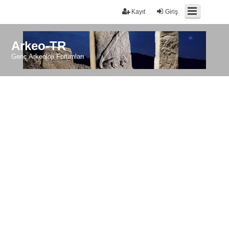
Kayıt
Giriş
Arkeo-TR
Genç Arkeoloji Forumları