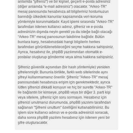
anlamda "şifreniz") ve bir kişisel, geçerli e-posta adresiniz
(diğer anlamda "e-mail adresiniz") olacaktır. "Arkeo-TR"
mesaj panosunda hesabınıza ait bilgileriniz hostumuzun
barındığı ülkedeki kanunlar kapsamında veri-koruma
yöntemiyle korunmaktadır. Kayıt işlemi sırasında "Arkeo-TR"
tarafından istenen kullanıcı adınız, şifreniz ve e-posta
adresinizin dışında neyin gerekli ya da isteğe bağlı olacağı
“Arkeo-TR” mesaj panosunun takdirine bağlıdır. Bütün
bunlara karşı, hesabınızdaki hangi bilgilerin herkes
tarafından görüntülenebileceğini seçme hakkına sahipsiniz.
Ayrıca, hesabınız ile, phpBB yazılımından otomatik e-
postalar oluşturup gönderme veya alma hakkına sahipsiniz.
Şifreniz güvenlik açısından (bir hash yöntemiyle) yeniden
şifrelenmiştir. Bununla birlikte, farklı web sitelerinde aynı
şifreyi kullanmamanız önerilir. Şifreniz "Arkeo-TR" mesaj
panosundaki hesabınıza erişim için gerekmektedir, ayrıca
lütfen şifrenizi dikkatli koruyun ve hiç bir surette "Arkeo-TR"
ile bağlantılı bir kimseye, phpBB veya bir diğer 3. parti kişi
veya sitelere, şifreniz için soru sormayın. Hesabınız için
şifrenizi unutmanız durumunda, phpBB yazılımı tarafından
sağlanan "Şifremi unuttum" özelliğini kullanabilirsiniz. Bu
işlem size kullanıcı adınızı ve e-posta adresinizi soracak,
daha sonra phpBB yazılımı hesabınız için istenen yeni bir
şifre oluşturacaktır.