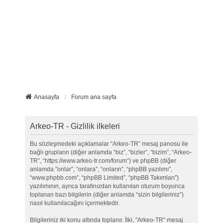
Anasayfa
Forum ana sayfa
Arkeo-TR - Gizlilik ilkeleri
Bu sözleşmedeki açıklamalar “Arkeo-TR” mesaj panosu ile
bağlı grupların (diğer anlamda “biz”, “bizler”, “bizim”, “Arkeo-
TR”, “https://www.arkeo-tr.com/forum”) ve phpBB (diğer
anlamda "onlar”, “onlara”, “onların”, “phpBB yazılımı”,
“www.phpbb.com”, “phpBB Limited”, “phpBB Takımları”)
yazılımının, ayrıca tarafınızdan kullanılan oturum boyunca
toplanan bazı bilgilerin (diğer anlamda “sizin bilgileriniz”)
nasıl kullanılacağını içermektedir.
Bilgileriniz iki konu altında toplanır. İlki, "Arkeo-TR" mesaj