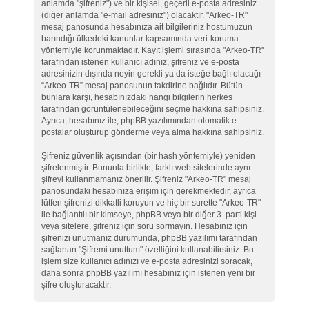
anlamda "şifreniz") ve bir kişisel, geçerli e-posta adresiniz
(diğer anlamda "e-mail adresiniz") olacaktır. "Arkeo-TR"
mesaj panosunda hesabınıza ait bilgileriniz hostumuzun
barındığı ülkedeki kanunlar kapsamında veri-koruma
yöntemiyle korunmaktadır. Kayıt işlemi sırasında "Arkeo-TR"
tarafından istenen kullanıcı adınız, şifreniz ve e-posta
adresinizin dışında neyin gerekli ya da isteğe bağlı olacağı
“Arkeo-TR” mesaj panosunun takdirine bağlıdır. Bütün
bunlara karşı, hesabınızdaki hangi bilgilerin herkes
tarafından görüntülenebileceğini seçme hakkına sahipsiniz.
Ayrıca, hesabınız ile, phpBB yazılımından otomatik e-
postalar oluşturup gönderme veya alma hakkına sahipsiniz.
Şifreniz güvenlik açısından (bir hash yöntemiyle) yeniden
şifrelenmiştir. Bununla birlikte, farklı web sitelerinde aynı
şifreyi kullanmamanız önerilir. Şifreniz "Arkeo-TR" mesaj
panosundaki hesabınıza erişim için gerekmektedir, ayrıca
lütfen şifrenizi dikkatli koruyun ve hiç bir surette "Arkeo-TR"
ile bağlantılı bir kimseye, phpBB veya bir diğer 3. parti kişi
veya sitelere, şifreniz için soru sormayın. Hesabınız için
şifrenizi unutmanız durumunda, phpBB yazılımı tarafından
sağlanan "Şifremi unuttum" özelliğini kullanabilirsiniz. Bu
işlem size kullanıcı adınızı ve e-posta adresinizi soracak,
daha sonra phpBB yazılımı hesabınız için istenen yeni bir
şifre oluşturacaktır.