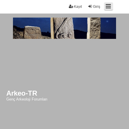
Kayıt
Giriş
Arkeo-TR
Genç Arkeoloji Forumları