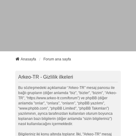
Anasayfa
Forum ana sayfa
Arkeo-TR - Gizlilik ilkeleri
Bu sözleşmedeki açıklamalar “Arkeo-TR” mesaj panosu ile
bağlı grupların (diğer anlamda “biz”, “bizler”, “bizim”, “Arkeo-
TR”, “https://www.arkeo-tr.com/forum”) ve phpBB (diğer
anlamda "onlar”, “onlara”, “onların”, “phpBB yazılımı”,
“www.phpbb.com”, “phpBB Limited”, “phpBB Takımları”)
yazılımının, ayrıca tarafınızdan kullanılan oturum boyunca
toplanan bazı bilgilerin (diğer anlamda “sizin bilgileriniz”)
nasıl kullanılacağını içermektedir.
Bilgileriniz iki konu altında toplanır. İlki, "Arkeo-TR" mesaj