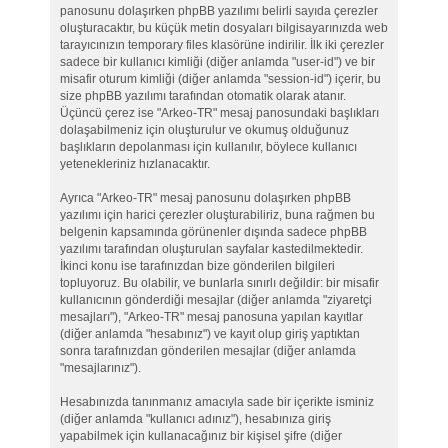
panosunu dolaşırken phpBB yazılımı belirli sayıda çerezler
oluşturacaktır, bu küçük metin dosyaları bilgisayarınızda web
tarayıcınızın temporary files klasörüne indirilir. İlk iki çerezler
sadece bir kullanıcı kimliği (diğer anlamda "user-id") ve bir
misafir oturum kimliği (diğer anlamda "session-id") içerir, bu
size phpBB yazılımı tarafından otomatik olarak atanır.
Üçüncü çerez ise "Arkeo-TR" mesaj panosundaki başlıkları
dolaşabilmeniz için oluşturulur ve okumuş olduğunuz
başlıkların depolanması için kullanılır, böylece kullanıcı
yetenekleriniz hızlanacaktır.
Ayrıca "Arkeo-TR" mesaj panosunu dolaşırken phpBB
yazılımı için harici çerezler oluşturabiliriz, buna rağmen bu
belgenin kapsamında görünenler dışında sadece phpBB
yazılımı tarafından oluşturulan sayfalar kastedilmektedir.
İkinci konu ise tarafınızdan bize gönderilen bilgileri
topluyoruz. Bu olabilir, ve bunlarla sınırlı değildir: bir misafir
kullanıcının gönderdiği mesajlar (diğer anlamda "ziyaretçi
mesajları"), "Arkeo-TR" mesaj panosuna yapılan kayıtlar
(diğer anlamda "hesabınız") ve kayıt olup giriş yaptıktan
sonra tarafınızdan gönderilen mesajlar (diğer anlamda
"mesajlarınız").
Hesabınızda tanınmanız amacıyla sade bir içerikte isminiz
(diğer anlamda "kullanıcı adınız"), hesabınıza giriş
yapabilmek için kullanacağınız bir kişisel şifre (diğer