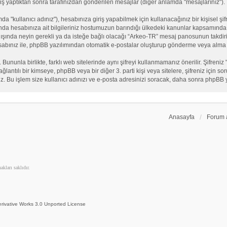
iş yaptıktan sonra tarafınızdan gönderilen mesajlar (diğer anlamda "mesajlarınız").
"kullanıcı adınız"), hesabınıza giriş yapabilmek için kullanacağınız bir kişisel şifre
nda hesabınıza ait bilgileriniz hostumuzun barındığı ülkedeki kanunlar kapsamında 
n dışında neyin gerekli ya da isteğe bağlı olacağı “Arkeo-TR” mesaj panosunun takdiri
sabınız ile, phpBB yazılımından otomatik e-postalar oluşturup gönderme veya alma 
. Bununla birlikte, farklı web sitelerinde aynı şifreyi kullanmamanız önerilir. Şifr
e bağlantılı bir kimseye, phpBB veya bir diğer 3. parti kişi veya sitelere, şifreniz iç
iz. Bu işlem size kullanıcı adınızı ve e-posta adresinizi soracak, daha sonra phpBB yaz
Anasayfa
Forum 
kları saklıdır.
rivative Works 3.0 Unported License