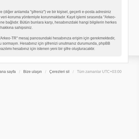
 (diğer anlamda "şifreniz") ve bir kişisel, geçerli e-posta adresiniz
veri-koruma yöntemiyle korunmaktadır. Kayıt işlemi sırasında "Arkeo-
ne bağlıdır. Bütün bunlara karşı, hesabınızdaki hangi bilgilerin herkes
hakkına sahipsiniz.
eniz "Arkeo-TR" mesaj panosundaki hesabınıza erişim için gerekmektedir,
in soru sormayın. Hesabınız için şifrenizi unutmanız durumunda, phpBB
ılımı hesabınız için istenen yeni bir şifre oluşturacaktır.
ana sayfa
Bize ulaşın
Çerezleri sil
Tüm zamanlar
UTC+03:00