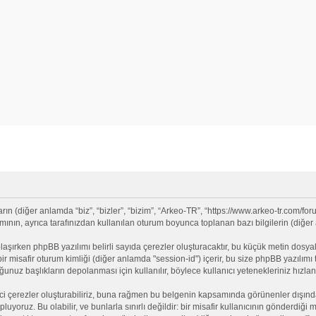
 (diğer anlamda “biz”, “bizler”, “bizim”, “Arkeo-TR”, “https://www.arkeo-tr.com/for
nın, ayrıca tarafınızdan kullanılan oturum boyunca toplanan bazı bilgilerin (diğer an
olaşırken phpBB yazılımı belirli sayıda çerezler oluşturacaktır, bu küçük metin dosyala
e bir misafir oturum kimliği (diğer anlamda "session-id") içerir, bu size phpBB yazılı
nuz başlıkların depolanması için kullanılır, böylece kullanıcı yetenekleriniz hızlan
ci çerezler oluşturabiliriz, buna rağmen bu belgenin kapsamında görünenler dışınd
opluyoruz. Bu olabilir, ve bunlarla sınırlı değildir: bir misafir kullanıcının gönderdi