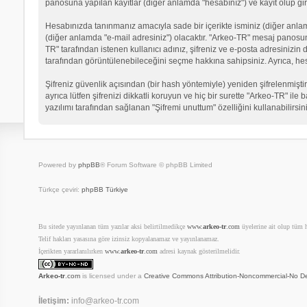
panosuna yapılan kayıtlar (diğer anlamda "hesabınız") ve kayıt olup gir
Hesabınızda tanınmanız amacıyla sade bir içerikte isminiz (diğer anlamda 
(diğer anlamda "e-mail adresiniz") olacaktır. "Arkeo-TR" mesaj panosu
TR" tarafından istenen kullanıcı adınız, şifreniz ve e-posta adresinizi
tarafından görüntülenebileceğini seçme hakkına sahipsiniz. Ayrıca, he
Şifreniz güvenlik açısından (bir hash yöntemiyle) yeniden şifrelenmiştir
ayrıca lütfen şifrenizi dikkatli koruyun ve hiç bir surette "Arkeo-TR" il
yazılımı tarafından sağlanan "Şifremi unuttum" özelliğini kullanabilirsin
Powered by
phpBB
® Forum Software © phpBB Limited
Türkçe çeviri:
phpBB Türkiye
Bu sitede yayınlanan tüm yazılar aksi belirtilmedikçe
www.
arkeo-tr
.com
üyelerine ait olup tüm ha
Telif hakları yasasına göre izinsiz kopyalanamaz ve yayınlanamaz.
İçerikten yararlanılırken
www.
arkeo-tr
.com
adresi kaynak gösterilmelidir.
Arkeo-tr
.com
is licensed under a
Creative Commons Attribution-Noncommercial-No De
İletişim:
info@arkeo-tr.com