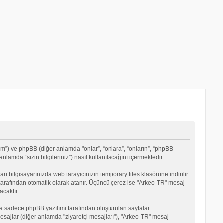
um”) ve phpBB (diğer anlamda "onlar”, “onlara”, “onların”, “phpBB
lamda “sizin bilgileriniz”) nasıl kullanılacağını içermektedir.
rı bilgisayarınızda web tarayıcınızın temporary files klasörüne indirilir.
mı tarafından otomatik olarak atanır. Üçüncü çerez ise "Arkeo-TR" mesaj
acaktır.
a sadece phpBB yazılımı tarafından oluşturulan sayfalar
ği mesajlar (diğer anlamda "ziyaretçi mesajları"), "Arkeo-TR" mesaj