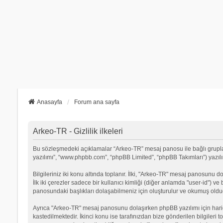
Anasayfa
Forum ana sayfa
Arkeo-TR - Gizlilik ilkeleri
Bu sözleşmedeki açıklamalar “Arkeo-TR” mesaj panosu ile bağlı grupların
yazılımı”, “www.phpbb.com”, “phpBB Limited”, “phpBB Takımları”) yazılımı
Bilgileriniz iki konu altında toplanır. İlki, "Arkeo-TR" mesaj panosunu d
İlk iki çerezler sadece bir kullanıcı kimliği (diğer anlamda "user-id") v
panosundaki başlıkları dolaşabilmeniz için oluşturulur ve okumuş olduğu
Ayrıca "Arkeo-TR" mesaj panosunu dolaşırken phpBB yazılımı için hari
kastedilmektedir. İkinci konu ise tarafınızdan bize gönderilen bilgileri t