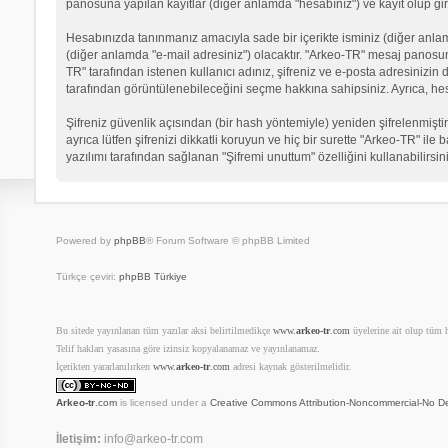
panosuna yapılan kayıtlar (diğer anlamda "hesabınız") ve kayıt olup gir
Hesabınızda tanınmanız amacıyla sade bir içerikte isminiz (diğer anlamda 
(diğer anlamda "e-mail adresiniz") olacaktır. "Arkeo-TR" mesaj panosu
TR" tarafından istenen kullanıcı adınız, şifreniz ve e-posta adresinizi
tarafından görüntülenebileceğini seçme hakkına sahipsiniz. Ayrıca, he
Şifreniz güvenlik açısından (bir hash yöntemiyle) yeniden şifrelenmiştir
ayrıca lütfen şifrenizi dikkatli koruyun ve hiç bir surette "Arkeo-TR" il
yazılımı tarafından sağlanan "Şifremi unuttum" özelliğini kullanabilirsin
Powered by
phpBB
® Forum Software © phpBB Limited
Türkçe çeviri:
phpBB Türkiye
Bu sitede yayınlanan tüm yazılar aksi belirtilmedikçe
www.
arkeo-tr
.com
üyelerine ait olup tüm ha
Telif hakları yasasına göre izinsiz kopyalanamaz ve yayınlanamaz.
İçerikten yararlanılırken
www.
arkeo-tr
.com
adresi kaynak gösterilmelidir.
Arkeo-tr
.com
is licensed under a
Creative Commons Attribution-Noncommercial-No De
İletişim:
info@arkeo-tr.com