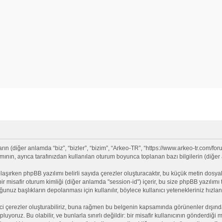
 (diğer anlamda “biz”, “bizler”, “bizim”, “Arkeo-TR”, “https://www.arkeo-tr.com/for
nın, ayrıca tarafınızdan kullanılan oturum boyunca toplanan bazı bilgilerin (diğer an
olaşırken phpBB yazılımı belirli sayıda çerezler oluşturacaktır, bu küçük metin dosyala
e bir misafir oturum kimliği (diğer anlamda "session-id") içerir, bu size phpBB yazılı
nuz başlıkların depolanması için kullanılır, böylece kullanıcı yetenekleriniz hızlan
ci çerezler oluşturabiliriz, buna rağmen bu belgenin kapsamında görünenler dışınd
opluyoruz. Bu olabilir, ve bunlarla sınırlı değildir: bir misafir kullanıcının gönderdi