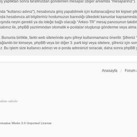
iş yaptıktan sonra tarafınızdan gönderilen mesajlar (diğer anlamda "mesajlarınız").
"kullanıcı adınız"), hesabınıza giriş yapabilmek için kullanacağınız bir kişisel şifre
nda hesabınıza ait bilgileriniz hostumuzun barındığı ülkedeki kanunlar kapsamında 
n dışında neyin gerekli ya da isteğe bağlı olacağı “Arkeo-TR” mesaj panosunun takdiri
sabınız ile, phpBB yazılımından otomatik e-postalar oluşturup gönderme veya alma 
. Bununla birlikte, farklı web sitelerinde aynı şifreyi kullanmamanız önerilir. Şifr
e bağlantılı bir kimseye, phpBB veya bir diğer 3. parti kişi veya sitelere, şifreniz iç
iz. Bu işlem size kullanıcı adınızı ve e-posta adresinizi soracak, daha sonra phpBB yaz
Anasayfa
Forum 
kları saklıdır.
rivative Works 3.0 Unported License