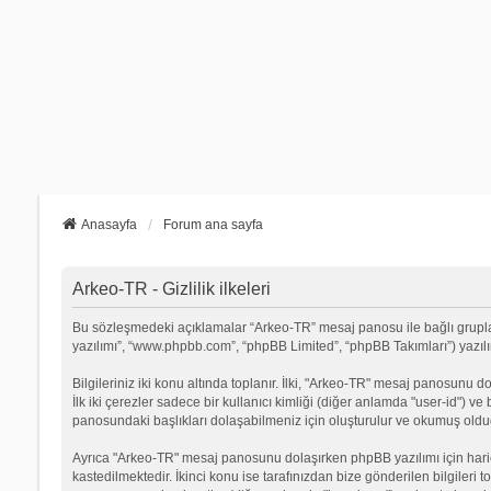
Anasayfa
Forum ana sayfa
Arkeo-TR - Gizlilik ilkeleri
Bu sözleşmedeki açıklamalar “Arkeo-TR” mesaj panosu ile bağlı grupların
yazılımı”, “www.phpbb.com”, “phpBB Limited”, “phpBB Takımları”) yazılımı
Bilgileriniz iki konu altında toplanır. İlki, "Arkeo-TR" mesaj panosunu d
İlk iki çerezler sadece bir kullanıcı kimliği (diğer anlamda "user-id") v
panosundaki başlıkları dolaşabilmeniz için oluşturulur ve okumuş olduğu
Ayrıca "Arkeo-TR" mesaj panosunu dolaşırken phpBB yazılımı için hari
kastedilmektedir. İkinci konu ise tarafınızdan bize gönderilen bilgileri t