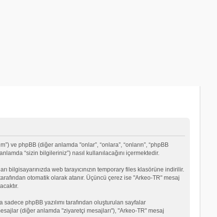
um”) ve phpBB (diğer anlamda "onlar”, “onlara”, “onların”, “phpBB
lamda “sizin bilgileriniz”) nasıl kullanılacağını içermektedir.
rı bilgisayarınızda web tarayıcınızın temporary files klasörüne indirilir.
mı tarafından otomatik olarak atanır. Üçüncü çerez ise "Arkeo-TR" mesaj
acaktır.
a sadece phpBB yazılımı tarafından oluşturulan sayfalar
ği mesajlar (diğer anlamda "ziyaretçi mesajları"), "Arkeo-TR" mesaj