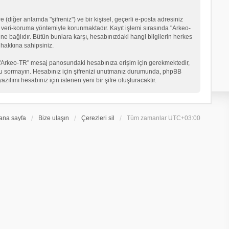
 (diğer anlamda "şifreniz") ve bir kişisel, geçerli e-posta adresiniz
veri-koruma yöntemiyle korunmaktadır. Kayıt işlemi sırasında "Arkeo-
ne bağlıdır. Bütün bunlara karşı, hesabınızdaki hangi bilgilerin herkes
hakkına sahipsiniz.
eniz "Arkeo-TR" mesaj panosundaki hesabınıza erişim için gerekmektedir,
in soru sormayın. Hesabınız için şifrenizi unutmanız durumunda, phpBB
ılımı hesabınız için istenen yeni bir şifre oluşturacaktır.
ana sayfa
Bize ulaşın
Çerezleri sil
Tüm zamanlar
UTC+03:00