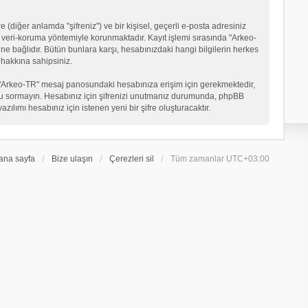
 (diğer anlamda "şifreniz") ve bir kişisel, geçerli e-posta adresiniz
veri-koruma yöntemiyle korunmaktadır. Kayıt işlemi sırasında "Arkeo-
ne bağlıdır. Bütün bunlara karşı, hesabınızdaki hangi bilgilerin herkes
hakkına sahipsiniz.
eniz "Arkeo-TR" mesaj panosundaki hesabınıza erişim için gerekmektedir,
in soru sormayın. Hesabınız için şifrenizi unutmanız durumunda, phpBB
ılımı hesabınız için istenen yeni bir şifre oluşturacaktır.
ana sayfa
Bize ulaşın
Çerezleri sil
Tüm zamanlar
UTC+03:00