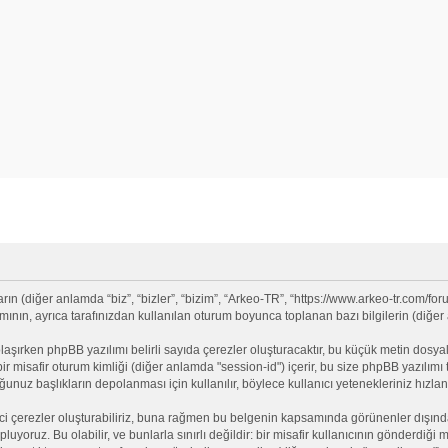
 (diğer anlamda “biz”, “bizler”, “bizim”, “Arkeo-TR”, “https://www.arkeo-tr.com/for
nın, ayrıca tarafınızdan kullanılan oturum boyunca toplanan bazı bilgilerin (diğer an
olaşırken phpBB yazılımı belirli sayıda çerezler oluşturacaktır, bu küçük metin dosyala
e bir misafir oturum kimliği (diğer anlamda "session-id") içerir, bu size phpBB yazılı
nuz başlıkların depolanması için kullanılır, böylece kullanıcı yetenekleriniz hızlan
ci çerezler oluşturabiliriz, buna rağmen bu belgenin kapsamında görünenler dışınd
opluyoruz. Bu olabilir, ve bunlarla sınırlı değildir: bir misafir kullanıcının gönderdi