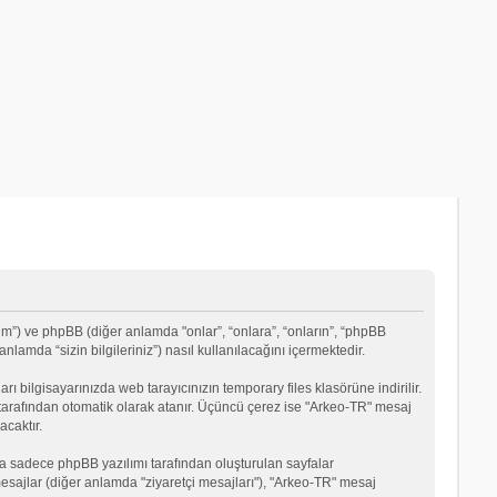
um”) ve phpBB (diğer anlamda "onlar”, “onlara”, “onların”, “phpBB
lamda “sizin bilgileriniz”) nasıl kullanılacağını içermektedir.
rı bilgisayarınızda web tarayıcınızın temporary files klasörüne indirilir.
mı tarafından otomatik olarak atanır. Üçüncü çerez ise "Arkeo-TR" mesaj
acaktır.
a sadece phpBB yazılımı tarafından oluşturulan sayfalar
ği mesajlar (diğer anlamda "ziyaretçi mesajları"), "Arkeo-TR" mesaj