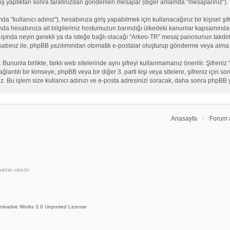
iş yaptıktan sonra tarafınızdan gönderilen mesajlar (diğer anlamda "mesajlarınız").
"kullanıcı adınız"), hesabınıza giriş yapabilmek için kullanacağınız bir kişisel şifre
nda hesabınıza ait bilgileriniz hostumuzun barındığı ülkedeki kanunlar kapsamında 
n dışında neyin gerekli ya da isteğe bağlı olacağı “Arkeo-TR” mesaj panosunun takdiri
sabınız ile, phpBB yazılımından otomatik e-postalar oluşturup gönderme veya alma 
. Bununla birlikte, farklı web sitelerinde aynı şifreyi kullanmamanız önerilir. Şifr
e bağlantılı bir kimseye, phpBB veya bir diğer 3. parti kişi veya sitelere, şifreniz iç
iz. Bu işlem size kullanıcı adınızı ve e-posta adresinizi soracak, daha sonra phpBB yaz
Anasayfa
Forum 
kları saklıdır.
rivative Works 3.0 Unported License