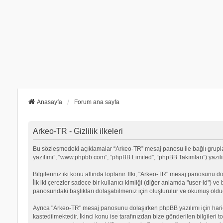
Anasayfa
Forum ana sayfa
Arkeo-TR - Gizlilik ilkeleri
Bu sözleşmedeki açıklamalar “Arkeo-TR” mesaj panosu ile bağlı grupların
yazılımı”, “www.phpbb.com”, “phpBB Limited”, “phpBB Takımları”) yazılımı
Bilgileriniz iki konu altında toplanır. İlki, "Arkeo-TR" mesaj panosunu d
İlk iki çerezler sadece bir kullanıcı kimliği (diğer anlamda "user-id") v
panosundaki başlıkları dolaşabilmeniz için oluşturulur ve okumuş olduğu
Ayrıca "Arkeo-TR" mesaj panosunu dolaşırken phpBB yazılımı için hari
kastedilmektedir. İkinci konu ise tarafınızdan bize gönderilen bilgileri t