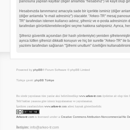
panosuna yapılan kayıtlar (diğer anlamda "hesabınız") ve kayıt olup gir
Hesabınızda tanınmanız amacıyla sade bir içerikte isminiz (diğer anlamda 
(diğer anlamda "e-mail adresiniz") olacaktır. "Arkeo-TR" mesaj panosu
TR" tarafından istenen kullanıcı adınız, şifreniz ve e-posta adresinizi
tarafından görüntülenebileceğini seçme hakkına sahipsiniz. Ayrıca, he
Şifreniz güvenlik açısından (bir hash yöntemiyle) yeniden şifrelenmiştir
ayrıca lütfen şifrenizi dikkatli koruyun ve hiç bir surette "Arkeo-TR" il
yazılımı tarafından sağlanan "Şifremi unuttum" özelliğini kullanabilirsin
Powered by
phpBB
® Forum Software © phpBB Limited
Türkçe çeviri:
phpBB Türkiye
Bu sitede yayınlanan tüm yazılar aksi belirtilmedikçe
www.
arkeo-tr
.com
üyelerine ait olup tüm ha
Telif hakları yasasına göre izinsiz kopyalanamaz ve yayınlanamaz.
İçerikten yararlanılırken
www.
arkeo-tr
.com
adresi kaynak gösterilmelidir.
Arkeo-tr
.com
is licensed under a
Creative Commons Attribution-Noncommercial-No De
İletişim:
info@arkeo-tr.com