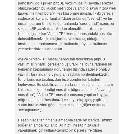
panosunu dolaşırken phpBB yazılımı belirli sayıda çerezler
oluşturacaktır, bu küçük metin dosyaları bilgisayarınızda web
tarayıcınızın temporary files klasörüne indirilir. İlk iki çerezler
sadece bir kullanıcı kimliği (diğer anlamda "user-id") ve bir
misafir oturum kimliği (diğer anlamda "session-id") içerir, bu
size phpBB yazılımı tarafından otomatik olarak atanır.
Üçüncü çerez ise "Arkeo-TR" mesaj panosundaki başlıkları
dolaşabilmeniz için oluşturulur ve okumuş olduğunuz
başlıkların depolanması için kullanılır, böylece kullanıcı
yetenekleriniz hızlanacaktır.
Ayrıca "Arkeo-TR" mesaj panosunu dolaşırken phpBB
yazılımı için harici çerezler oluşturabiliriz, buna rağmen bu
belgenin kapsamında görünenler dışında sadece phpBB
yazılımı tarafından oluşturulan sayfalar kastedilmektedir.
İkinci konu ise tarafınızdan bize gönderilen bilgileri
topluyoruz. Bu olabilir, ve bunlarla sınırlı değildir: bir misafir
kullanıcının gönderdiği mesajlar (diğer anlamda "ziyaretçi
mesajları"), "Arkeo-TR" mesaj panosuna yapılan kayıtlar
(diğer anlamda "hesabınız") ve kayıt olup giriş yaptıktan
sonra tarafınızdan gönderilen mesajlar (diğer anlamda
"mesajlarınız").
Hesabınızda tanınmanız amacıyla sade bir içerikte isminiz
(diğer anlamda "kullanıcı adınız"), hesabınıza giriş
yapabilmek için kullanacağınız bir kişisel şifre (diğer