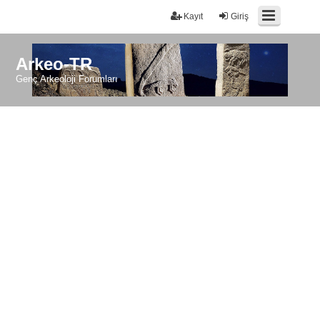
Kayıt
Giriş
Arkeo-TR
Genç Arkeoloji Forumları