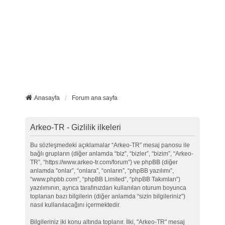
Anasayfa
Forum ana sayfa
Arkeo-TR - Gizlilik ilkeleri
Bu sözleşmedeki açıklamalar “Arkeo-TR” mesaj panosu ile
bağlı grupların (diğer anlamda “biz”, “bizler”, “bizim”, “Arkeo-
TR”, “https://www.arkeo-tr.com/forum”) ve phpBB (diğer
anlamda "onlar”, “onlara”, “onların”, “phpBB yazılımı”,
“www.phpbb.com”, “phpBB Limited”, “phpBB Takımları”)
yazılımının, ayrıca tarafınızdan kullanılan oturum boyunca
toplanan bazı bilgilerin (diğer anlamda “sizin bilgileriniz”)
nasıl kullanılacağını içermektedir.
Bilgileriniz iki konu altında toplanır. İlki, "Arkeo-TR" mesaj