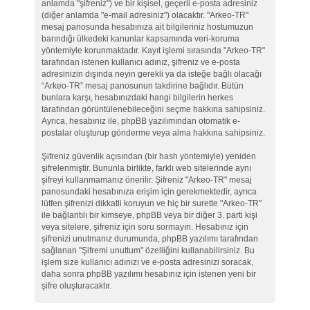
anlamda "şifreniz") ve bir kişisel, geçerli e-posta adresiniz
(diğer anlamda "e-mail adresiniz") olacaktır. "Arkeo-TR"
mesaj panosunda hesabınıza ait bilgileriniz hostumuzun
barındığı ülkedeki kanunlar kapsamında veri-koruma
yöntemiyle korunmaktadır. Kayıt işlemi sırasında "Arkeo-TR"
tarafından istenen kullanıcı adınız, şifreniz ve e-posta
adresinizin dışında neyin gerekli ya da isteğe bağlı olacağı
“Arkeo-TR” mesaj panosunun takdirine bağlıdır. Bütün
bunlara karşı, hesabınızdaki hangi bilgilerin herkes
tarafından görüntülenebileceğini seçme hakkına sahipsiniz.
Ayrıca, hesabınız ile, phpBB yazılımından otomatik e-
postalar oluşturup gönderme veya alma hakkına sahipsiniz.
Şifreniz güvenlik açısından (bir hash yöntemiyle) yeniden
şifrelenmiştir. Bununla birlikte, farklı web sitelerinde aynı
şifreyi kullanmamanız önerilir. Şifreniz "Arkeo-TR" mesaj
panosundaki hesabınıza erişim için gerekmektedir, ayrıca
lütfen şifrenizi dikkatli koruyun ve hiç bir surette "Arkeo-TR"
ile bağlantılı bir kimseye, phpBB veya bir diğer 3. parti kişi
veya sitelere, şifreniz için soru sormayın. Hesabınız için
şifrenizi unutmanız durumunda, phpBB yazılımı tarafından
sağlanan "Şifremi unuttum" özelliğini kullanabilirsiniz. Bu
işlem size kullanıcı adınızı ve e-posta adresinizi soracak,
daha sonra phpBB yazılımı hesabınız için istenen yeni bir
şifre oluşturacaktır.