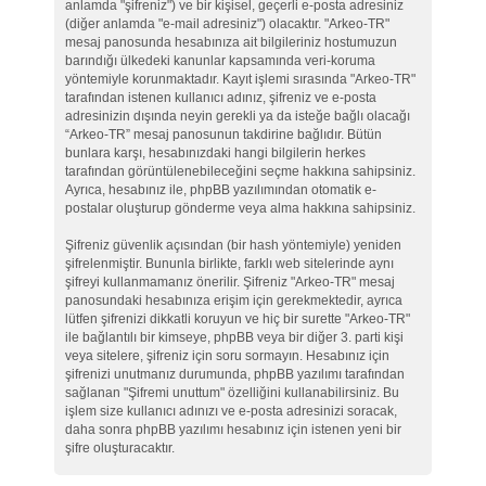
anlamda "şifreniz") ve bir kişisel, geçerli e-posta adresiniz
(diğer anlamda "e-mail adresiniz") olacaktır. "Arkeo-TR"
mesaj panosunda hesabınıza ait bilgileriniz hostumuzun
barındığı ülkedeki kanunlar kapsamında veri-koruma
yöntemiyle korunmaktadır. Kayıt işlemi sırasında "Arkeo-TR"
tarafından istenen kullanıcı adınız, şifreniz ve e-posta
adresinizin dışında neyin gerekli ya da isteğe bağlı olacağı
“Arkeo-TR” mesaj panosunun takdirine bağlıdır. Bütün
bunlara karşı, hesabınızdaki hangi bilgilerin herkes
tarafından görüntülenebileceğini seçme hakkına sahipsiniz.
Ayrıca, hesabınız ile, phpBB yazılımından otomatik e-
postalar oluşturup gönderme veya alma hakkına sahipsiniz.
Şifreniz güvenlik açısından (bir hash yöntemiyle) yeniden
şifrelenmiştir. Bununla birlikte, farklı web sitelerinde aynı
şifreyi kullanmamanız önerilir. Şifreniz "Arkeo-TR" mesaj
panosundaki hesabınıza erişim için gerekmektedir, ayrıca
lütfen şifrenizi dikkatli koruyun ve hiç bir surette "Arkeo-TR"
ile bağlantılı bir kimseye, phpBB veya bir diğer 3. parti kişi
veya sitelere, şifreniz için soru sormayın. Hesabınız için
şifrenizi unutmanız durumunda, phpBB yazılımı tarafından
sağlanan "Şifremi unuttum" özelliğini kullanabilirsiniz. Bu
işlem size kullanıcı adınızı ve e-posta adresinizi soracak,
daha sonra phpBB yazılımı hesabınız için istenen yeni bir
şifre oluşturacaktır.