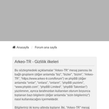
Anasayfa
Forum ana sayfa
Arkeo-TR - Gizlilik ilkeleri
Bu sözleşmedeki açıklamalar “Arkeo-TR” mesaj panosu ile
bağlı grupların (diğer anlamda “biz”, “bizler”, “bizim”, “Arkeo-
TR”, “https://www.arkeo-tr.com/forum”) ve phpBB (diğer
anlamda "onlar”, “onlara”, “onların”, “phpBB yazılımı”,
“www.phpbb.com”, “phpBB Limited”, “phpBB Takımları”)
yazılımının, ayrıca tarafınızdan kullanılan oturum boyunca
toplanan bazı bilgilerin (diğer anlamda “sizin bilgileriniz”)
nasıl kullanılacağını içermektedir.
Bilgileriniz iki konu altında toplanır. İlki, "Arkeo-TR" mesaj