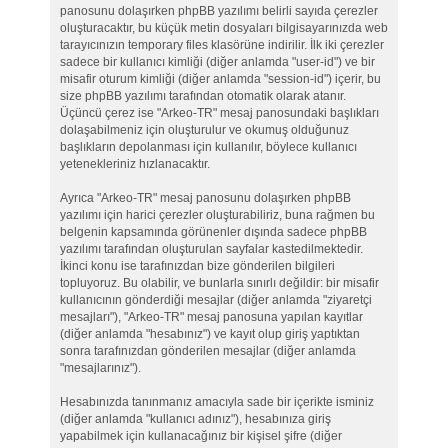
panosunu dolaşırken phpBB yazılımı belirli sayıda çerezler
oluşturacaktır, bu küçük metin dosyaları bilgisayarınızda web
tarayıcınızın temporary files klasörüne indirilir. İlk iki çerezler
sadece bir kullanıcı kimliği (diğer anlamda "user-id") ve bir
misafir oturum kimliği (diğer anlamda "session-id") içerir, bu
size phpBB yazılımı tarafından otomatik olarak atanır.
Üçüncü çerez ise "Arkeo-TR" mesaj panosundaki başlıkları
dolaşabilmeniz için oluşturulur ve okumuş olduğunuz
başlıkların depolanması için kullanılır, böylece kullanıcı
yetenekleriniz hızlanacaktır.
Ayrıca "Arkeo-TR" mesaj panosunu dolaşırken phpBB
yazılımı için harici çerezler oluşturabiliriz, buna rağmen bu
belgenin kapsamında görünenler dışında sadece phpBB
yazılımı tarafından oluşturulan sayfalar kastedilmektedir.
İkinci konu ise tarafınızdan bize gönderilen bilgileri
topluyoruz. Bu olabilir, ve bunlarla sınırlı değildir: bir misafir
kullanıcının gönderdiği mesajlar (diğer anlamda "ziyaretçi
mesajları"), "Arkeo-TR" mesaj panosuna yapılan kayıtlar
(diğer anlamda "hesabınız") ve kayıt olup giriş yaptıktan
sonra tarafınızdan gönderilen mesajlar (diğer anlamda
"mesajlarınız").
Hesabınızda tanınmanız amacıyla sade bir içerikte isminiz
(diğer anlamda "kullanıcı adınız"), hesabınıza giriş
yapabilmek için kullanacağınız bir kişisel şifre (diğer