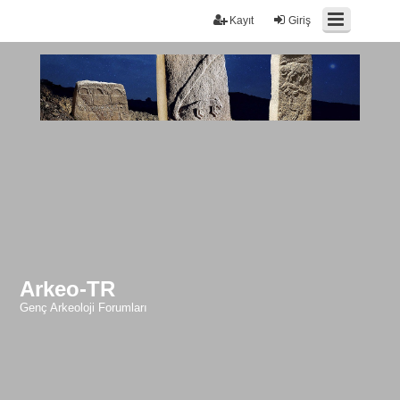
Kayıt
Giriş
Arkeo-TR
Genç Arkeoloji Forumları