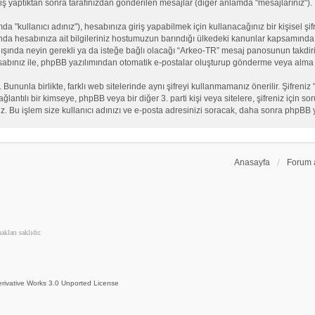
iş yaptıktan sonra tarafınızdan gönderilen mesajlar (diğer anlamda "mesajlarınız").
"kullanıcı adınız"), hesabınıza giriş yapabilmek için kullanacağınız bir kişisel şifre
nda hesabınıza ait bilgileriniz hostumuzun barındığı ülkedeki kanunlar kapsamında 
n dışında neyin gerekli ya da isteğe bağlı olacağı “Arkeo-TR” mesaj panosunun takdiri
sabınız ile, phpBB yazılımından otomatik e-postalar oluşturup gönderme veya alma 
. Bununla birlikte, farklı web sitelerinde aynı şifreyi kullanmamanız önerilir. Şifr
e bağlantılı bir kimseye, phpBB veya bir diğer 3. parti kişi veya sitelere, şifreniz iç
iz. Bu işlem size kullanıcı adınızı ve e-posta adresinizi soracak, daha sonra phpBB yaz
Anasayfa
Forum 
kları saklıdır.
rivative Works 3.0 Unported License