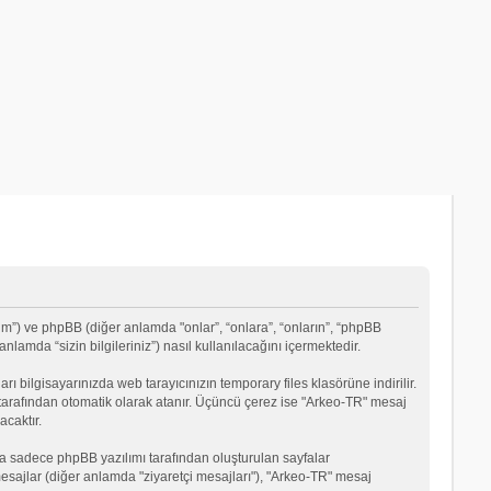
um”) ve phpBB (diğer anlamda "onlar”, “onlara”, “onların”, “phpBB
lamda “sizin bilgileriniz”) nasıl kullanılacağını içermektedir.
rı bilgisayarınızda web tarayıcınızın temporary files klasörüne indirilir.
mı tarafından otomatik olarak atanır. Üçüncü çerez ise "Arkeo-TR" mesaj
acaktır.
a sadece phpBB yazılımı tarafından oluşturulan sayfalar
ği mesajlar (diğer anlamda "ziyaretçi mesajları"), "Arkeo-TR" mesaj