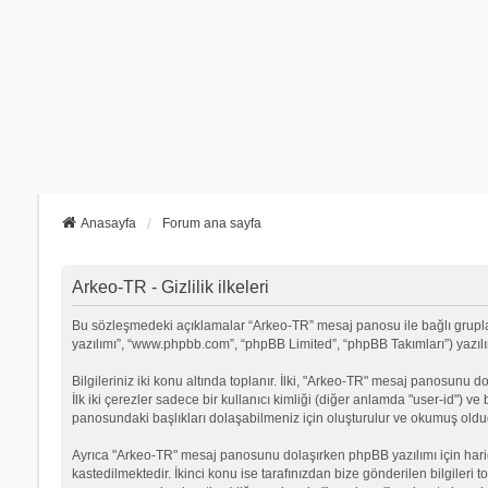
Anasayfa
Forum ana sayfa
Arkeo-TR - Gizlilik ilkeleri
Bu sözleşmedeki açıklamalar “Arkeo-TR” mesaj panosu ile bağlı grupların
yazılımı”, “www.phpbb.com”, “phpBB Limited”, “phpBB Takımları”) yazılımı
Bilgileriniz iki konu altında toplanır. İlki, "Arkeo-TR" mesaj panosunu d
İlk iki çerezler sadece bir kullanıcı kimliği (diğer anlamda "user-id") v
panosundaki başlıkları dolaşabilmeniz için oluşturulur ve okumuş olduğu
Ayrıca "Arkeo-TR" mesaj panosunu dolaşırken phpBB yazılımı için hari
kastedilmektedir. İkinci konu ise tarafınızdan bize gönderilen bilgileri t