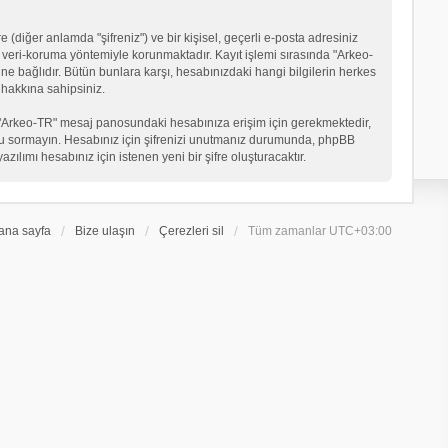
 (diğer anlamda "şifreniz") ve bir kişisel, geçerli e-posta adresiniz
veri-koruma yöntemiyle korunmaktadır. Kayıt işlemi sırasında "Arkeo-
ne bağlıdır. Bütün bunlara karşı, hesabınızdaki hangi bilgilerin herkes
hakkına sahipsiniz.
eniz "Arkeo-TR" mesaj panosundaki hesabınıza erişim için gerekmektedir,
in soru sormayın. Hesabınız için şifrenizi unutmanız durumunda, phpBB
ılımı hesabınız için istenen yeni bir şifre oluşturacaktır.
ana sayfa
Bize ulaşın
Çerezleri sil
Tüm zamanlar
UTC+03:00