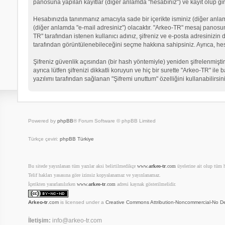
panosuna yapılan kayıtlar (diğer anlamda "hesabınız") ve kayıt olup gir
Hesabınızda tanınmanız amacıyla sade bir içerikte isminiz (diğer anlamda 
(diğer anlamda "e-mail adresiniz") olacaktır. "Arkeo-TR" mesaj panosu
TR" tarafından istenen kullanıcı adınız, şifreniz ve e-posta adresinizi
tarafından görüntülenebileceğini seçme hakkına sahipsiniz. Ayrıca, he
Şifreniz güvenlik açısından (bir hash yöntemiyle) yeniden şifrelenmiştir
ayrıca lütfen şifrenizi dikkatli koruyun ve hiç bir surette "Arkeo-TR" il
yazılımı tarafından sağlanan "Şifremi unuttum" özelliğini kullanabilirsin
Powered by
phpBB
® Forum Software © phpBB Limited
Türkçe çeviri:
phpBB Türkiye
Bu sitede yayınlanan tüm yazılar aksi belirtilmedikçe
www.
arkeo-tr
.com
üyelerine ait olup tüm ha
Telif hakları yasasına göre izinsiz kopyalanamaz ve yayınlanamaz.
İçerikten yararlanılırken
www.
arkeo-tr
.com
adresi kaynak gösterilmelidir.
Arkeo-tr
.com
is licensed under a
Creative Commons Attribution-Noncommercial-No De
İletişim:
info@arkeo-tr.com