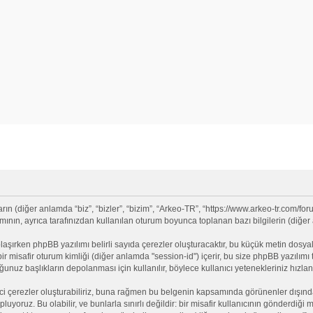
 (diğer anlamda “biz”, “bizler”, “bizim”, “Arkeo-TR”, “https://www.arkeo-tr.com/for
nın, ayrıca tarafınızdan kullanılan oturum boyunca toplanan bazı bilgilerin (diğer an
olaşırken phpBB yazılımı belirli sayıda çerezler oluşturacaktır, bu küçük metin dosyala
e bir misafir oturum kimliği (diğer anlamda "session-id") içerir, bu size phpBB yazılı
nuz başlıkların depolanması için kullanılır, böylece kullanıcı yetenekleriniz hızlan
ci çerezler oluşturabiliriz, buna rağmen bu belgenin kapsamında görünenler dışınd
opluyoruz. Bu olabilir, ve bunlarla sınırlı değildir: bir misafir kullanıcının gönderdi