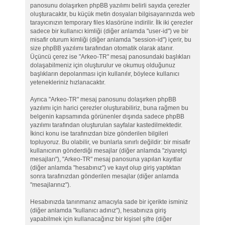
panosunu dolaşırken phpBB yazılımı belirli sayıda çerezler
oluşturacaktır, bu küçük metin dosyaları bilgisayarınızda web
tarayıcınızın temporary files klasörüne indirilir. İlk iki çerezler
sadece bir kullanıcı kimliği (diğer anlamda "user-id") ve bir
misafir oturum kimliği (diğer anlamda "session-id") içerir, bu
size phpBB yazılımı tarafından otomatik olarak atanır.
Üçüncü çerez ise "Arkeo-TR" mesaj panosundaki başlıkları
dolaşabilmeniz için oluşturulur ve okumuş olduğunuz
başlıkların depolanması için kullanılır, böylece kullanıcı
yetenekleriniz hızlanacaktır.
Ayrıca "Arkeo-TR" mesaj panosunu dolaşırken phpBB
yazılımı için harici çerezler oluşturabiliriz, buna rağmen bu
belgenin kapsamında görünenler dışında sadece phpBB
yazılımı tarafından oluşturulan sayfalar kastedilmektedir.
İkinci konu ise tarafınızdan bize gönderilen bilgileri
topluyoruz. Bu olabilir, ve bunlarla sınırlı değildir: bir misafir
kullanıcının gönderdiği mesajlar (diğer anlamda "ziyaretçi
mesajları"), "Arkeo-TR" mesaj panosuna yapılan kayıtlar
(diğer anlamda "hesabınız") ve kayıt olup giriş yaptıktan
sonra tarafınızdan gönderilen mesajlar (diğer anlamda
"mesajlarınız").
Hesabınızda tanınmanız amacıyla sade bir içerikte isminiz
(diğer anlamda "kullanıcı adınız"), hesabınıza giriş
yapabilmek için kullanacağınız bir kişisel şifre (diğer