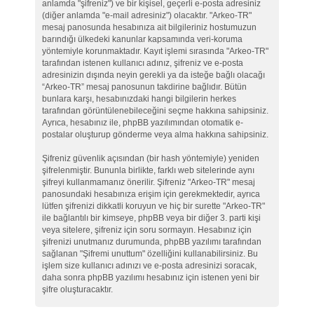
anlamda "şifreniz") ve bir kişisel, geçerli e-posta adresiniz
(diğer anlamda "e-mail adresiniz") olacaktır. "Arkeo-TR"
mesaj panosunda hesabınıza ait bilgileriniz hostumuzun
barındığı ülkedeki kanunlar kapsamında veri-koruma
yöntemiyle korunmaktadır. Kayıt işlemi sırasında "Arkeo-TR"
tarafından istenen kullanıcı adınız, şifreniz ve e-posta
adresinizin dışında neyin gerekli ya da isteğe bağlı olacağı
“Arkeo-TR” mesaj panosunun takdirine bağlıdır. Bütün
bunlara karşı, hesabınızdaki hangi bilgilerin herkes
tarafından görüntülenebileceğini seçme hakkına sahipsiniz.
Ayrıca, hesabınız ile, phpBB yazılımından otomatik e-
postalar oluşturup gönderme veya alma hakkına sahipsiniz.
Şifreniz güvenlik açısından (bir hash yöntemiyle) yeniden
şifrelenmiştir. Bununla birlikte, farklı web sitelerinde aynı
şifreyi kullanmamanız önerilir. Şifreniz "Arkeo-TR" mesaj
panosundaki hesabınıza erişim için gerekmektedir, ayrıca
lütfen şifrenizi dikkatli koruyun ve hiç bir surette "Arkeo-TR"
ile bağlantılı bir kimseye, phpBB veya bir diğer 3. parti kişi
veya sitelere, şifreniz için soru sormayın. Hesabınız için
şifrenizi unutmanız durumunda, phpBB yazılımı tarafından
sağlanan "Şifremi unuttum" özelliğini kullanabilirsiniz. Bu
işlem size kullanıcı adınızı ve e-posta adresinizi soracak,
daha sonra phpBB yazılımı hesabınız için istenen yeni bir
şifre oluşturacaktır.