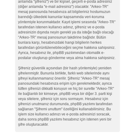
anlamda "şifreniz") ve bir kişisel, geçerli e-posta adresiniz
(diğer anlamda "e-mail adresiniz") olacaktır. "Arkeo-TR"
mesaj panosunda hesabınıza ait bilgileriniz hostumuzun
barındığı ülkedeki kanunlar kapsamında veri-koruma
yöntemiyle korunmaktadır. Kayıt işlemi sırasında "Arkeo-TR"
tarafından istenen kullanıcı adınız, şifreniz ve e-posta
adresinizin dışında neyin gerekli ya da isteğe bağlı olacağı
“Arkeo-TR” mesaj panosunun takdirine bağlıdır. Bütün
bunlara karşı, hesabınızdaki hangi bilgilerin herkes
tarafından görüntülenebileceğini seçme hakkına sahipsiniz.
Ayrıca, hesabınız ile, phpBB yazılımından otomatik e-
postalar oluşturup gönderme veya alma hakkına sahipsiniz.
Şifreniz güvenlik açısından (bir hash yöntemiyle) yeniden
şifrelenmiştir. Bununla birlikte, farklı web sitelerinde aynı
şifreyi kullanmamanız önerilir. Şifreniz "Arkeo-TR" mesaj
panosundaki hesabınıza erişim için gerekmektedir, ayrıca
lütfen şifrenizi dikkatli koruyun ve hiç bir surette "Arkeo-TR"
ile bağlantılı bir kimseye, phpBB veya bir diğer 3. parti kişi
veya sitelere, şifreniz için soru sormayın. Hesabınız için
şifrenizi unutmanız durumunda, phpBB yazılımı tarafından
sağlanan "Şifremi unuttum" özelliğini kullanabilirsiniz. Bu
işlem size kullanıcı adınızı ve e-posta adresinizi soracak,
daha sonra phpBB yazılımı hesabınız için istenen yeni bir
şifre oluşturacaktır.