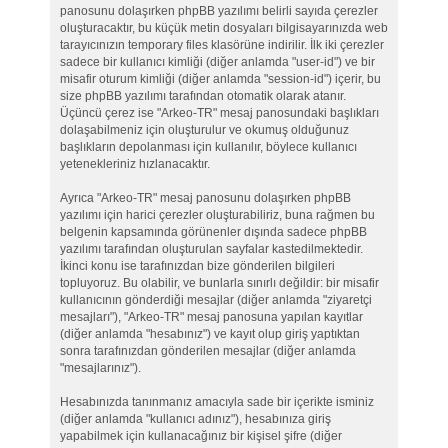
panosunu dolaşırken phpBB yazılımı belirli sayıda çerezler
oluşturacaktır, bu küçük metin dosyaları bilgisayarınızda web
tarayıcınızın temporary files klasörüne indirilir. İlk iki çerezler
sadece bir kullanıcı kimliği (diğer anlamda "user-id") ve bir
misafir oturum kimliği (diğer anlamda "session-id") içerir, bu
size phpBB yazılımı tarafından otomatik olarak atanır.
Üçüncü çerez ise "Arkeo-TR" mesaj panosundaki başlıkları
dolaşabilmeniz için oluşturulur ve okumuş olduğunuz
başlıkların depolanması için kullanılır, böylece kullanıcı
yetenekleriniz hızlanacaktır.
Ayrıca "Arkeo-TR" mesaj panosunu dolaşırken phpBB
yazılımı için harici çerezler oluşturabiliriz, buna rağmen bu
belgenin kapsamında görünenler dışında sadece phpBB
yazılımı tarafından oluşturulan sayfalar kastedilmektedir.
İkinci konu ise tarafınızdan bize gönderilen bilgileri
topluyoruz. Bu olabilir, ve bunlarla sınırlı değildir: bir misafir
kullanıcının gönderdiği mesajlar (diğer anlamda "ziyaretçi
mesajları"), "Arkeo-TR" mesaj panosuna yapılan kayıtlar
(diğer anlamda "hesabınız") ve kayıt olup giriş yaptıktan
sonra tarafınızdan gönderilen mesajlar (diğer anlamda
"mesajlarınız").
Hesabınızda tanınmanız amacıyla sade bir içerikte isminiz
(diğer anlamda "kullanıcı adınız"), hesabınıza giriş
yapabilmek için kullanacağınız bir kişisel şifre (diğer