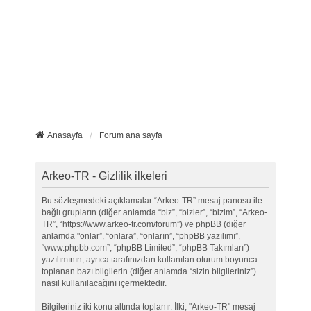
Anasayfa
Forum ana sayfa
Arkeo-TR - Gizlilik ilkeleri
Bu sözleşmedeki açıklamalar “Arkeo-TR” mesaj panosu ile
bağlı grupların (diğer anlamda “biz”, “bizler”, “bizim”, “Arkeo-
TR”, “https://www.arkeo-tr.com/forum”) ve phpBB (diğer
anlamda "onlar”, “onlara”, “onların”, “phpBB yazılımı”,
“www.phpbb.com”, “phpBB Limited”, “phpBB Takımları”)
yazılımının, ayrıca tarafınızdan kullanılan oturum boyunca
toplanan bazı bilgilerin (diğer anlamda “sizin bilgileriniz”)
nasıl kullanılacağını içermektedir.
Bilgileriniz iki konu altında toplanır. İlki, "Arkeo-TR" mesaj