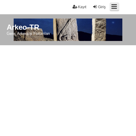
Kayıt
Giriş
Arkeo-TR
Genç Arkeoloji Forumları