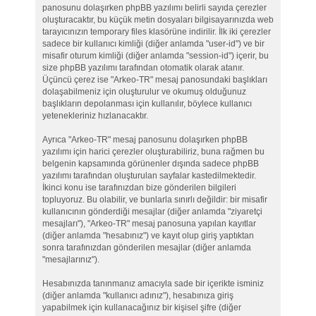
panosunu dolaşırken phpBB yazılımı belirli sayıda çerezler
oluşturacaktır, bu küçük metin dosyaları bilgisayarınızda web
tarayıcınızın temporary files klasörüne indirilir. İlk iki çerezler
sadece bir kullanıcı kimliği (diğer anlamda "user-id") ve bir
misafir oturum kimliği (diğer anlamda "session-id") içerir, bu
size phpBB yazılımı tarafından otomatik olarak atanır.
Üçüncü çerez ise "Arkeo-TR" mesaj panosundaki başlıkları
dolaşabilmeniz için oluşturulur ve okumuş olduğunuz
başlıkların depolanması için kullanılır, böylece kullanıcı
yetenekleriniz hızlanacaktır.
Ayrıca "Arkeo-TR" mesaj panosunu dolaşırken phpBB
yazılımı için harici çerezler oluşturabiliriz, buna rağmen bu
belgenin kapsamında görünenler dışında sadece phpBB
yazılımı tarafından oluşturulan sayfalar kastedilmektedir.
İkinci konu ise tarafınızdan bize gönderilen bilgileri
topluyoruz. Bu olabilir, ve bunlarla sınırlı değildir: bir misafir
kullanıcının gönderdiği mesajlar (diğer anlamda "ziyaretçi
mesajları"), "Arkeo-TR" mesaj panosuna yapılan kayıtlar
(diğer anlamda "hesabınız") ve kayıt olup giriş yaptıktan
sonra tarafınızdan gönderilen mesajlar (diğer anlamda
"mesajlarınız").
Hesabınızda tanınmanız amacıyla sade bir içerikte isminiz
(diğer anlamda "kullanıcı adınız"), hesabınıza giriş
yapabilmek için kullanacağınız bir kişisel şifre (diğer