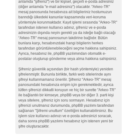
anlamda "şifreniz") ve bir kişisel, geçerli e-posta adresiniz
(diğer anlamda "e-mail adresiniz") olacaktır. "Arkeo-TR"
mesaj panosunda hesabınıza ait bilgileriniz hostumuzun
barındığı ülkedeki kanunlar kapsamında veri-koruma
yöntemiyle korunmaktadır. Kayıt işlemi sırasında "Arkeo-TR"
tarafından istenen kullanıcı adınız, şifreniz ve e-posta
adresinizin dışında neyin gerekli ya da isteğe bağlı olacağı
“Arkeo-TR” mesaj panosunun takdirine bağlıdır. Bütün
bunlara karşı, hesabınızdaki hangi bilgilerin herkes
tarafından görüntülenebileceğini seçme hakkına sahipsiniz.
Ayrıca, hesabınız ile, phpBB yazılımından otomatik e-
postalar oluşturup gönderme veya alma hakkına sahipsiniz.
Şifreniz güvenlik açısından (bir hash yöntemiyle) yeniden
şifrelenmiştir. Bununla birlikte, farklı web sitelerinde aynı
şifreyi kullanmamanız önerilir. Şifreniz "Arkeo-TR" mesaj
panosundaki hesabınıza erişim için gerekmektedir, ayrıca
lütfen şifrenizi dikkatli koruyun ve hiç bir surette "Arkeo-TR"
ile bağlantılı bir kimseye, phpBB veya bir diğer 3. parti kişi
veya sitelere, şifreniz için soru sormayın. Hesabınız için
şifrenizi unutmanız durumunda, phpBB yazılımı tarafından
sağlanan "Şifremi unuttum" özelliğini kullanabilirsiniz. Bu
işlem size kullanıcı adınızı ve e-posta adresinizi soracak,
daha sonra phpBB yazılımı hesabınız için istenen yeni bir
şifre oluşturacaktır.