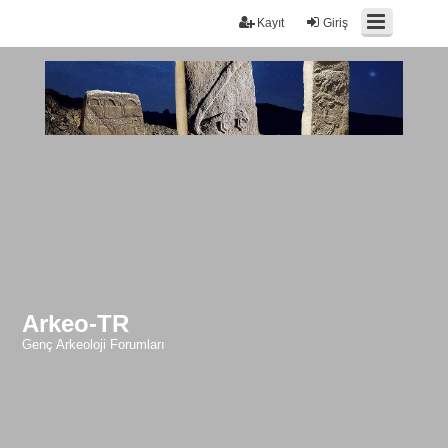
Kayıt
Giriş
Arkeo-TR
Genç Arkeoloji Forumları