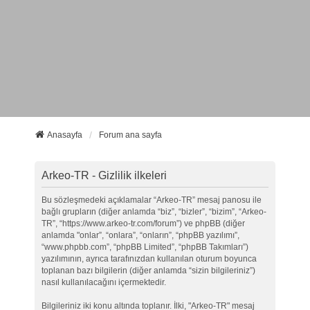
Anasayfa
Forum ana sayfa
Arkeo-TR - Gizlilik ilkeleri
Bu sözleşmedeki açıklamalar “Arkeo-TR” mesaj panosu ile
bağlı grupların (diğer anlamda “biz”, “bizler”, “bizim”, “Arkeo-
TR”, “https://www.arkeo-tr.com/forum”) ve phpBB (diğer
anlamda "onlar”, “onlara”, “onların”, “phpBB yazılımı”,
“www.phpbb.com”, “phpBB Limited”, “phpBB Takımları”)
yazılımının, ayrıca tarafınızdan kullanılan oturum boyunca
toplanan bazı bilgilerin (diğer anlamda “sizin bilgileriniz”)
nasıl kullanılacağını içermektedir.
Bilgileriniz iki konu altında toplanır. İlki, "Arkeo-TR" mesaj