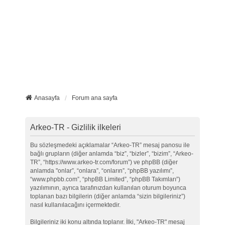
Anasayfa
Forum ana sayfa
Arkeo-TR - Gizlilik ilkeleri
Bu sözleşmedeki açıklamalar “Arkeo-TR” mesaj panosu ile
bağlı grupların (diğer anlamda “biz”, “bizler”, “bizim”, “Arkeo-
TR”, “https://www.arkeo-tr.com/forum”) ve phpBB (diğer
anlamda "onlar”, “onlara”, “onların”, “phpBB yazılımı”,
“www.phpbb.com”, “phpBB Limited”, “phpBB Takımları”)
yazılımının, ayrıca tarafınızdan kullanılan oturum boyunca
toplanan bazı bilgilerin (diğer anlamda “sizin bilgileriniz”)
nasıl kullanılacağını içermektedir.
Bilgileriniz iki konu altında toplanır. İlki, "Arkeo-TR" mesaj