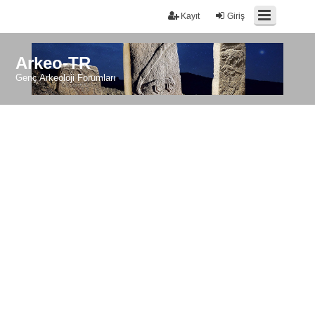
Kayıt
Giriş
Arkeo-TR
Genç Arkeoloji Forumları