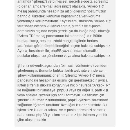
anlamda "şifreniz") ve bir kişisel, geçerli e-posta adresiniz
(diğer anlamda "e-mail adresiniz") olacaktır. "Arkeo-TR"
mesaj panosunda hesabınıza ait bilgileriniz hostumuzun
barındığı ülkedeki kanunlar kapsamında veri-koruma
yöntemiyle korunmaktadır. Kayıt işlemi sırasında "Arkeo-TR"
tarafından istenen kullanıcı adınız, şifreniz ve e-posta
adresinizin dışında neyin gerekli ya da isteğe bağlı olacağı
“Arkeo-TR” mesaj panosunun takdirine bağlıdır. Bütün
bunlara karşı, hesabınızdaki hangi bilgilerin herkes
tarafından görüntülenebileceğini seçme hakkına sahipsiniz.
Ayrıca, hesabınız ile, phpBB yazılımından otomatik e-
postalar oluşturup gönderme veya alma hakkına sahipsiniz.
Şifreniz güvenlik açısından (bir hash yöntemiyle) yeniden
şifrelenmiştir. Bununla birlikte, farklı web sitelerinde aynı
şifreyi kullanmamanız önerilir. Şifreniz "Arkeo-TR" mesaj
panosundaki hesabınıza erişim için gerekmektedir, ayrıca
lütfen şifrenizi dikkatli koruyun ve hiç bir surette "Arkeo-TR"
ile bağlantılı bir kimseye, phpBB veya bir diğer 3. parti kişi
veya sitelere, şifreniz için soru sormayın. Hesabınız için
şifrenizi unutmanız durumunda, phpBB yazılımı tarafından
sağlanan "Şifremi unuttum" özelliğini kullanabilirsiniz. Bu
işlem size kullanıcı adınızı ve e-posta adresinizi soracak,
daha sonra phpBB yazılımı hesabınız için istenen yeni bir
şifre oluşturacaktır.