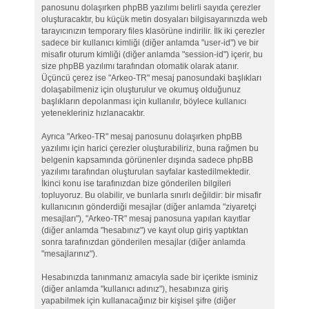
panosunu dolaşırken phpBB yazılımı belirli sayıda çerezler
oluşturacaktır, bu küçük metin dosyaları bilgisayarınızda web
tarayıcınızın temporary files klasörüne indirilir. İlk iki çerezler
sadece bir kullanıcı kimliği (diğer anlamda "user-id") ve bir
misafir oturum kimliği (diğer anlamda "session-id") içerir, bu
size phpBB yazılımı tarafından otomatik olarak atanır.
Üçüncü çerez ise "Arkeo-TR" mesaj panosundaki başlıkları
dolaşabilmeniz için oluşturulur ve okumuş olduğunuz
başlıkların depolanması için kullanılır, böylece kullanıcı
yetenekleriniz hızlanacaktır.
Ayrıca "Arkeo-TR" mesaj panosunu dolaşırken phpBB
yazılımı için harici çerezler oluşturabiliriz, buna rağmen bu
belgenin kapsamında görünenler dışında sadece phpBB
yazılımı tarafından oluşturulan sayfalar kastedilmektedir.
İkinci konu ise tarafınızdan bize gönderilen bilgileri
topluyoruz. Bu olabilir, ve bunlarla sınırlı değildir: bir misafir
kullanıcının gönderdiği mesajlar (diğer anlamda "ziyaretçi
mesajları"), "Arkeo-TR" mesaj panosuna yapılan kayıtlar
(diğer anlamda "hesabınız") ve kayıt olup giriş yaptıktan
sonra tarafınızdan gönderilen mesajlar (diğer anlamda
"mesajlarınız").
Hesabınızda tanınmanız amacıyla sade bir içerikte isminiz
(diğer anlamda "kullanıcı adınız"), hesabınıza giriş
yapabilmek için kullanacağınız bir kişisel şifre (diğer