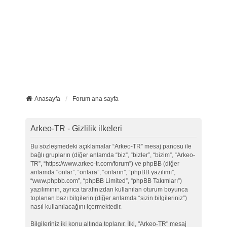
Anasayfa
Forum ana sayfa
Arkeo-TR - Gizlilik ilkeleri
Bu sözleşmedeki açıklamalar “Arkeo-TR” mesaj panosu ile
bağlı grupların (diğer anlamda “biz”, “bizler”, “bizim”, “Arkeo-
TR”, “https://www.arkeo-tr.com/forum”) ve phpBB (diğer
anlamda "onlar”, “onlara”, “onların”, “phpBB yazılımı”,
“www.phpbb.com”, “phpBB Limited”, “phpBB Takımları”)
yazılımının, ayrıca tarafınızdan kullanılan oturum boyunca
toplanan bazı bilgilerin (diğer anlamda “sizin bilgileriniz”)
nasıl kullanılacağını içermektedir.
Bilgileriniz iki konu altında toplanır. İlki, "Arkeo-TR" mesaj