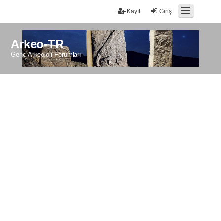
Kayıt
Giriş
Arkeo-TR
Genç Arkeoloji Forumları