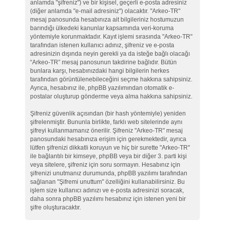
anlamda "şifreniz") ve bir kişisel, geçerli e-posta adresiniz
(diğer anlamda "e-mail adresiniz") olacaktır. "Arkeo-TR"
mesaj panosunda hesabınıza ait bilgileriniz hostumuzun
barındığı ülkedeki kanunlar kapsamında veri-koruma
yöntemiyle korunmaktadır. Kayıt işlemi sırasında "Arkeo-TR"
tarafından istenen kullanıcı adınız, şifreniz ve e-posta
adresinizin dışında neyin gerekli ya da isteğe bağlı olacağı
“Arkeo-TR” mesaj panosunun takdirine bağlıdır. Bütün
bunlara karşı, hesabınızdaki hangi bilgilerin herkes
tarafından görüntülenebileceğini seçme hakkına sahipsiniz.
Ayrıca, hesabınız ile, phpBB yazılımından otomatik e-
postalar oluşturup gönderme veya alma hakkına sahipsiniz.
Şifreniz güvenlik açısından (bir hash yöntemiyle) yeniden
şifrelenmiştir. Bununla birlikte, farklı web sitelerinde aynı
şifreyi kullanmamanız önerilir. Şifreniz "Arkeo-TR" mesaj
panosundaki hesabınıza erişim için gerekmektedir, ayrıca
lütfen şifrenizi dikkatli koruyun ve hiç bir surette "Arkeo-TR"
ile bağlantılı bir kimseye, phpBB veya bir diğer 3. parti kişi
veya sitelere, şifreniz için soru sormayın. Hesabınız için
şifrenizi unutmanız durumunda, phpBB yazılımı tarafından
sağlanan "Şifremi unuttum" özelliğini kullanabilirsiniz. Bu
işlem size kullanıcı adınızı ve e-posta adresinizi soracak,
daha sonra phpBB yazılımı hesabınız için istenen yeni bir
şifre oluşturacaktır.