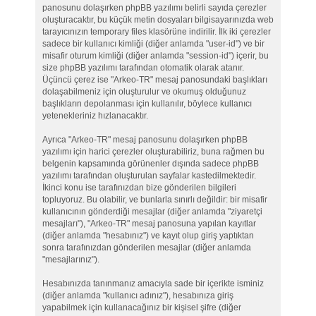
panosunu dolaşırken phpBB yazılımı belirli sayıda çerezler
oluşturacaktır, bu küçük metin dosyaları bilgisayarınızda web
tarayıcınızın temporary files klasörüne indirilir. İlk iki çerezler
sadece bir kullanıcı kimliği (diğer anlamda "user-id") ve bir
misafir oturum kimliği (diğer anlamda "session-id") içerir, bu
size phpBB yazılımı tarafından otomatik olarak atanır.
Üçüncü çerez ise "Arkeo-TR" mesaj panosundaki başlıkları
dolaşabilmeniz için oluşturulur ve okumuş olduğunuz
başlıkların depolanması için kullanılır, böylece kullanıcı
yetenekleriniz hızlanacaktır.
Ayrıca "Arkeo-TR" mesaj panosunu dolaşırken phpBB
yazılımı için harici çerezler oluşturabiliriz, buna rağmen bu
belgenin kapsamında görünenler dışında sadece phpBB
yazılımı tarafından oluşturulan sayfalar kastedilmektedir.
İkinci konu ise tarafınızdan bize gönderilen bilgileri
topluyoruz. Bu olabilir, ve bunlarla sınırlı değildir: bir misafir
kullanıcının gönderdiği mesajlar (diğer anlamda "ziyaretçi
mesajları"), "Arkeo-TR" mesaj panosuna yapılan kayıtlar
(diğer anlamda "hesabınız") ve kayıt olup giriş yaptıktan
sonra tarafınızdan gönderilen mesajlar (diğer anlamda
"mesajlarınız").
Hesabınızda tanınmanız amacıyla sade bir içerikte isminiz
(diğer anlamda "kullanıcı adınız"), hesabınıza giriş
yapabilmek için kullanacağınız bir kişisel şifre (diğer