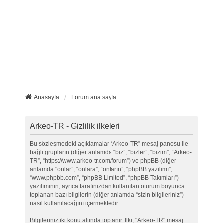
Anasayfa
Forum ana sayfa
Arkeo-TR - Gizlilik ilkeleri
Bu sözleşmedeki açıklamalar “Arkeo-TR” mesaj panosu ile
bağlı grupların (diğer anlamda “biz”, “bizler”, “bizim”, “Arkeo-
TR”, “https://www.arkeo-tr.com/forum”) ve phpBB (diğer
anlamda "onlar”, “onlara”, “onların”, “phpBB yazılımı”,
“www.phpbb.com”, “phpBB Limited”, “phpBB Takımları”)
yazılımının, ayrıca tarafınızdan kullanılan oturum boyunca
toplanan bazı bilgilerin (diğer anlamda “sizin bilgileriniz”)
nasıl kullanılacağını içermektedir.
Bilgileriniz iki konu altında toplanır. İlki, "Arkeo-TR" mesaj