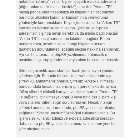
anlamda "şifreniz") ve bir kişisel, geçerli e-posta adresiniz
(diğer anlamda "e-mail adresiniz") olacaktır. "Arkeo-TR"
mesaj panosunda hesabınıza ait bilgileriniz hostumuzun
barındığı ülkedeki kanunlar kapsamında veri-koruma
yöntemiyle korunmaktadır. Kayıt işlemi sırasında "Arkeo-TR"
tarafından istenen kullanıcı adınız, şifreniz ve e-posta
adresinizin dışında neyin gerekli ya da isteğe bağlı olacağı
“Arkeo-TR” mesaj panosunun takdirine bağlıdır. Bütün
bunlara karşı, hesabınızdaki hangi bilgilerin herkes
tarafından görüntülenebileceğini seçme hakkına sahipsiniz.
Ayrıca, hesabınız ile, phpBB yazılımından otomatik e-
postalar oluşturup gönderme veya alma hakkına sahipsiniz.
Şifreniz güvenlik açısından (bir hash yöntemiyle) yeniden
şifrelenmiştir. Bununla birlikte, farklı web sitelerinde aynı
şifreyi kullanmamanız önerilir. Şifreniz "Arkeo-TR" mesaj
panosundaki hesabınıza erişim için gerekmektedir, ayrıca
lütfen şifrenizi dikkatli koruyun ve hiç bir surette "Arkeo-TR"
ile bağlantılı bir kimseye, phpBB veya bir diğer 3. parti kişi
veya sitelere, şifreniz için soru sormayın. Hesabınız için
şifrenizi unutmanız durumunda, phpBB yazılımı tarafından
sağlanan "Şifremi unuttum" özelliğini kullanabilirsiniz. Bu
işlem size kullanıcı adınızı ve e-posta adresinizi soracak,
daha sonra phpBB yazılımı hesabınız için istenen yeni bir
şifre oluşturacaktır.