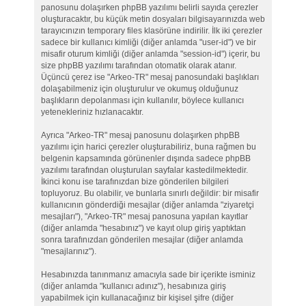
panosunu dolaşırken phpBB yazılımı belirli sayıda çerezler
oluşturacaktır, bu küçük metin dosyaları bilgisayarınızda web
tarayıcınızın temporary files klasörüne indirilir. İlk iki çerezler
sadece bir kullanıcı kimliği (diğer anlamda "user-id") ve bir
misafir oturum kimliği (diğer anlamda "session-id") içerir, bu
size phpBB yazılımı tarafından otomatik olarak atanır.
Üçüncü çerez ise "Arkeo-TR" mesaj panosundaki başlıkları
dolaşabilmeniz için oluşturulur ve okumuş olduğunuz
başlıkların depolanması için kullanılır, böylece kullanıcı
yetenekleriniz hızlanacaktır.
Ayrıca "Arkeo-TR" mesaj panosunu dolaşırken phpBB
yazılımı için harici çerezler oluşturabiliriz, buna rağmen bu
belgenin kapsamında görünenler dışında sadece phpBB
yazılımı tarafından oluşturulan sayfalar kastedilmektedir.
İkinci konu ise tarafınızdan bize gönderilen bilgileri
topluyoruz. Bu olabilir, ve bunlarla sınırlı değildir: bir misafir
kullanıcının gönderdiği mesajlar (diğer anlamda "ziyaretçi
mesajları"), "Arkeo-TR" mesaj panosuna yapılan kayıtlar
(diğer anlamda "hesabınız") ve kayıt olup giriş yaptıktan
sonra tarafınızdan gönderilen mesajlar (diğer anlamda
"mesajlarınız").
Hesabınızda tanınmanız amacıyla sade bir içerikte isminiz
(diğer anlamda "kullanıcı adınız"), hesabınıza giriş
yapabilmek için kullanacağınız bir kişisel şifre (diğer