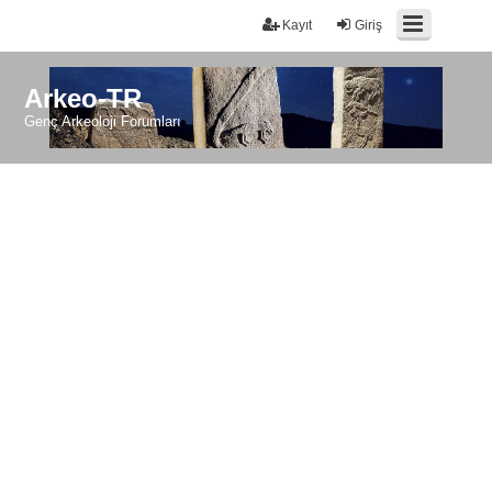
Kayıt
Giriş
Arkeo-TR
Genç Arkeoloji Forumları