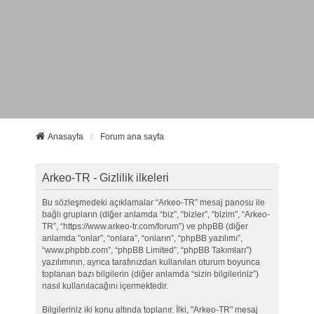
Anasayfa
Forum ana sayfa
Arkeo-TR - Gizlilik ilkeleri
Bu sözleşmedeki açıklamalar “Arkeo-TR” mesaj panosu ile
bağlı grupların (diğer anlamda “biz”, “bizler”, “bizim”, “Arkeo-
TR”, “https://www.arkeo-tr.com/forum”) ve phpBB (diğer
anlamda "onlar”, “onlara”, “onların”, “phpBB yazılımı”,
“www.phpbb.com”, “phpBB Limited”, “phpBB Takımları”)
yazılımının, ayrıca tarafınızdan kullanılan oturum boyunca
toplanan bazı bilgilerin (diğer anlamda “sizin bilgileriniz”)
nasıl kullanılacağını içermektedir.
Bilgileriniz iki konu altında toplanır. İlki, "Arkeo-TR" mesaj