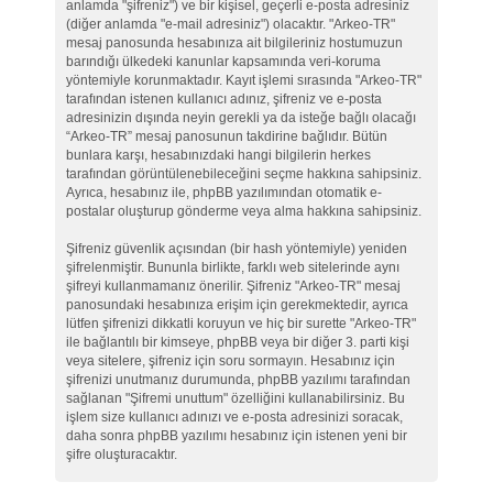
anlamda "şifreniz") ve bir kişisel, geçerli e-posta adresiniz
(diğer anlamda "e-mail adresiniz") olacaktır. "Arkeo-TR"
mesaj panosunda hesabınıza ait bilgileriniz hostumuzun
barındığı ülkedeki kanunlar kapsamında veri-koruma
yöntemiyle korunmaktadır. Kayıt işlemi sırasında "Arkeo-TR"
tarafından istenen kullanıcı adınız, şifreniz ve e-posta
adresinizin dışında neyin gerekli ya da isteğe bağlı olacağı
“Arkeo-TR” mesaj panosunun takdirine bağlıdır. Bütün
bunlara karşı, hesabınızdaki hangi bilgilerin herkes
tarafından görüntülenebileceğini seçme hakkına sahipsiniz.
Ayrıca, hesabınız ile, phpBB yazılımından otomatik e-
postalar oluşturup gönderme veya alma hakkına sahipsiniz.
Şifreniz güvenlik açısından (bir hash yöntemiyle) yeniden
şifrelenmiştir. Bununla birlikte, farklı web sitelerinde aynı
şifreyi kullanmamanız önerilir. Şifreniz "Arkeo-TR" mesaj
panosundaki hesabınıza erişim için gerekmektedir, ayrıca
lütfen şifrenizi dikkatli koruyun ve hiç bir surette "Arkeo-TR"
ile bağlantılı bir kimseye, phpBB veya bir diğer 3. parti kişi
veya sitelere, şifreniz için soru sormayın. Hesabınız için
şifrenizi unutmanız durumunda, phpBB yazılımı tarafından
sağlanan "Şifremi unuttum" özelliğini kullanabilirsiniz. Bu
işlem size kullanıcı adınızı ve e-posta adresinizi soracak,
daha sonra phpBB yazılımı hesabınız için istenen yeni bir
şifre oluşturacaktır.