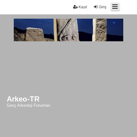
Kayıt
Giriş
Arkeo-TR
Genç Arkeoloji Forumları