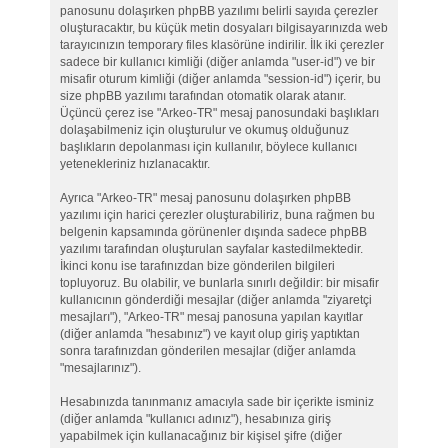
panosunu dolaşırken phpBB yazılımı belirli sayıda çerezler
oluşturacaktır, bu küçük metin dosyaları bilgisayarınızda web
tarayıcınızın temporary files klasörüne indirilir. İlk iki çerezler
sadece bir kullanıcı kimliği (diğer anlamda "user-id") ve bir
misafir oturum kimliği (diğer anlamda "session-id") içerir, bu
size phpBB yazılımı tarafından otomatik olarak atanır.
Üçüncü çerez ise "Arkeo-TR" mesaj panosundaki başlıkları
dolaşabilmeniz için oluşturulur ve okumuş olduğunuz
başlıkların depolanması için kullanılır, böylece kullanıcı
yetenekleriniz hızlanacaktır.
Ayrıca "Arkeo-TR" mesaj panosunu dolaşırken phpBB
yazılımı için harici çerezler oluşturabiliriz, buna rağmen bu
belgenin kapsamında görünenler dışında sadece phpBB
yazılımı tarafından oluşturulan sayfalar kastedilmektedir.
İkinci konu ise tarafınızdan bize gönderilen bilgileri
topluyoruz. Bu olabilir, ve bunlarla sınırlı değildir: bir misafir
kullanıcının gönderdiği mesajlar (diğer anlamda "ziyaretçi
mesajları"), "Arkeo-TR" mesaj panosuna yapılan kayıtlar
(diğer anlamda "hesabınız") ve kayıt olup giriş yaptıktan
sonra tarafınızdan gönderilen mesajlar (diğer anlamda
"mesajlarınız").
Hesabınızda tanınmanız amacıyla sade bir içerikte isminiz
(diğer anlamda "kullanıcı adınız"), hesabınıza giriş
yapabilmek için kullanacağınız bir kişisel şifre (diğer