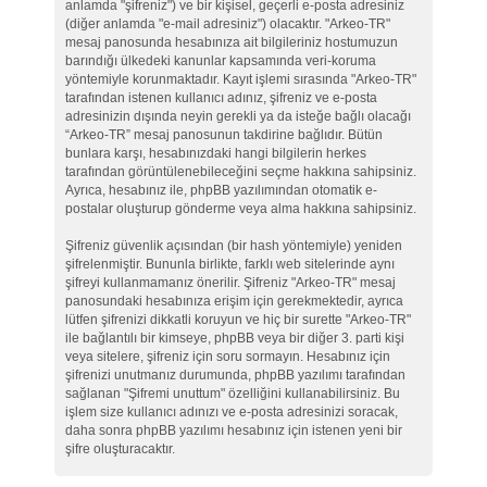
anlamda "şifreniz") ve bir kişisel, geçerli e-posta adresiniz
(diğer anlamda "e-mail adresiniz") olacaktır. "Arkeo-TR"
mesaj panosunda hesabınıza ait bilgileriniz hostumuzun
barındığı ülkedeki kanunlar kapsamında veri-koruma
yöntemiyle korunmaktadır. Kayıt işlemi sırasında "Arkeo-TR"
tarafından istenen kullanıcı adınız, şifreniz ve e-posta
adresinizin dışında neyin gerekli ya da isteğe bağlı olacağı
“Arkeo-TR” mesaj panosunun takdirine bağlıdır. Bütün
bunlara karşı, hesabınızdaki hangi bilgilerin herkes
tarafından görüntülenebileceğini seçme hakkına sahipsiniz.
Ayrıca, hesabınız ile, phpBB yazılımından otomatik e-
postalar oluşturup gönderme veya alma hakkına sahipsiniz.
Şifreniz güvenlik açısından (bir hash yöntemiyle) yeniden
şifrelenmiştir. Bununla birlikte, farklı web sitelerinde aynı
şifreyi kullanmamanız önerilir. Şifreniz "Arkeo-TR" mesaj
panosundaki hesabınıza erişim için gerekmektedir, ayrıca
lütfen şifrenizi dikkatli koruyun ve hiç bir surette "Arkeo-TR"
ile bağlantılı bir kimseye, phpBB veya bir diğer 3. parti kişi
veya sitelere, şifreniz için soru sormayın. Hesabınız için
şifrenizi unutmanız durumunda, phpBB yazılımı tarafından
sağlanan "Şifremi unuttum" özelliğini kullanabilirsiniz. Bu
işlem size kullanıcı adınızı ve e-posta adresinizi soracak,
daha sonra phpBB yazılımı hesabınız için istenen yeni bir
şifre oluşturacaktır.