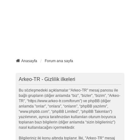
Anasayfa
Forum ana sayfa
Arkeo-TR - Gizlilik ilkeleri
Bu sözleşmedeki açıklamalar “Arkeo-TR” mesaj panosu ile
bağlı grupların (diğer anlamda “biz”, “bizler”, “bizim”, “Arkeo-
TR”, “https://www.arkeo-tr.com/forum”) ve phpBB (diğer
anlamda "onlar”, “onlara”, “onların”, “phpBB yazılımı”,
“www.phpbb.com”, “phpBB Limited”, “phpBB Takımları”)
yazılımının, ayrıca tarafınızdan kullanılan oturum boyunca
toplanan bazı bilgilerin (diğer anlamda “sizin bilgileriniz”)
nasıl kullanılacağını içermektedir.
Bilgileriniz iki konu altında toplanır. İlki, "Arkeo-TR" mesaj