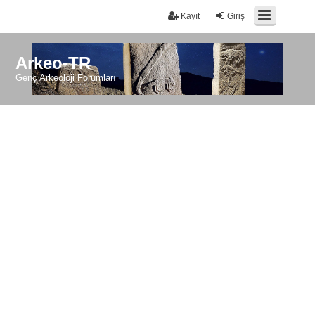
Kayıt
Giriş
Arkeo-TR
Genç Arkeoloji Forumları