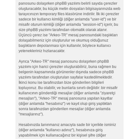
panosunu dolaşırken phpBB yazılımı belirli sayıda çerezler
oluşturacaktır, bu küçük metin dosyaları bilgisayarınızda web
tarayıcınızın temporary files klasörüne indirilir. İlk iki çerezler
sadece bir kullanıcı kimliği (diğer anlamda "user-id") ve bir
misafir oturum kimliği (diğer anlamda "session-id") içerir, bu
size phpBB yazılımı tarafından otomatik olarak atanır.
Üçüncü çerez ise "Arkeo-TR" mesaj panosundaki başlıkları
dolaşabilmeniz için oluşturulur ve okumuş olduğunuz
başlıkların depolanması için kullanılır, böylece kullanıcı
yetenekleriniz hızlanacaktır.
Ayrıca "Arkeo-TR" mesaj panosunu dolaşırken phpBB
yazılımı için harici çerezler oluşturabiliriz, buna rağmen bu
belgenin kapsamında görünenler dışında sadece phpBB
yazılımı tarafından oluşturulan sayfalar kastedilmektedir.
İkinci konu ise tarafınızdan bize gönderilen bilgileri
topluyoruz. Bu olabilir, ve bunlarla sınırlı değildir: bir misafir
kullanıcının gönderdiği mesajlar (diğer anlamda "ziyaretçi
mesajları"), "Arkeo-TR" mesaj panosuna yapılan kayıtlar
(diğer anlamda "hesabınız") ve kayıt olup giriş yaptıktan
sonra tarafınızdan gönderilen mesajlar (diğer anlamda
"mesajlarınız").
Hesabınızda tanınmanız amacıyla sade bir içerikte isminiz
(diğer anlamda "kullanıcı adınız"), hesabınıza giriş
yapabilmek için kullanacağınız bir kişisel şifre (diğer