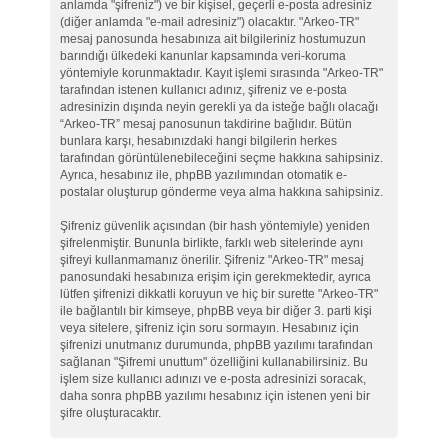
anlamda "şifreniz") ve bir kişisel, geçerli e-posta adresiniz
(diğer anlamda "e-mail adresiniz") olacaktır. "Arkeo-TR"
mesaj panosunda hesabınıza ait bilgileriniz hostumuzun
barındığı ülkedeki kanunlar kapsamında veri-koruma
yöntemiyle korunmaktadır. Kayıt işlemi sırasında "Arkeo-TR"
tarafından istenen kullanıcı adınız, şifreniz ve e-posta
adresinizin dışında neyin gerekli ya da isteğe bağlı olacağı
“Arkeo-TR” mesaj panosunun takdirine bağlıdır. Bütün
bunlara karşı, hesabınızdaki hangi bilgilerin herkes
tarafından görüntülenebileceğini seçme hakkına sahipsiniz.
Ayrıca, hesabınız ile, phpBB yazılımından otomatik e-
postalar oluşturup gönderme veya alma hakkına sahipsiniz.
Şifreniz güvenlik açısından (bir hash yöntemiyle) yeniden
şifrelenmiştir. Bununla birlikte, farklı web sitelerinde aynı
şifreyi kullanmamanız önerilir. Şifreniz "Arkeo-TR" mesaj
panosundaki hesabınıza erişim için gerekmektedir, ayrıca
lütfen şifrenizi dikkatli koruyun ve hiç bir surette "Arkeo-TR"
ile bağlantılı bir kimseye, phpBB veya bir diğer 3. parti kişi
veya sitelere, şifreniz için soru sormayın. Hesabınız için
şifrenizi unutmanız durumunda, phpBB yazılımı tarafından
sağlanan "Şifremi unuttum" özelliğini kullanabilirsiniz. Bu
işlem size kullanıcı adınızı ve e-posta adresinizi soracak,
daha sonra phpBB yazılımı hesabınız için istenen yeni bir
şifre oluşturacaktır.