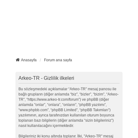
Anasayfa
Forum ana sayfa
Arkeo-TR - Gizlilik ilkeleri
Bu sözleşmedeki açıklamalar “Arkeo-TR” mesaj panosu ile
bağlı grupların (diğer anlamda “biz”, “bizler”, “bizim”, “Arkeo-
TR”, “https://www.arkeo-tr.com/forum”) ve phpBB (diğer
anlamda "onlar”, “onlara”, “onların”, “phpBB yazılımı”,
“www.phpbb.com”, “phpBB Limited”, “phpBB Takımları”)
yazılımının, ayrıca tarafınızdan kullanılan oturum boyunca
toplanan bazı bilgilerin (diğer anlamda “sizin bilgileriniz”)
nasıl kullanılacağını içermektedir.
Bilgileriniz iki konu altında toplanır. İlki, "Arkeo-TR" mesaj