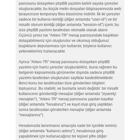
panosunu dolaşırken phpBB yazılımı belirli sayıda çerezler
oluşturacaktır, bu küçük metin dosyaları bilgisayarınızda web
tarayıcınızın temporary files klasörüne indirilir. İlk iki çerezler
sadece bir kullanıcı kimliği (diğer anlamda "user-id") ve bir
misafir oturum kimliği (diğer anlamda "session-id") içerir, bu
size phpBB yazılımı tarafından otomatik olarak atanır.
Üçüncü çerez ise "Arkeo-TR" mesaj panosundaki başlıkları
dolaşabilmeniz için oluşturulur ve okumuş olduğunuz
başlıkların depolanması için kullanılır, böylece kullanıcı
yetenekleriniz hızlanacaktır.
Ayrıca "Arkeo-TR" mesaj panosunu dolaşırken phpBB
yazılımı için harici çerezler oluşturabiliriz, buna rağmen bu
belgenin kapsamında görünenler dışında sadece phpBB
yazılımı tarafından oluşturulan sayfalar kastedilmektedir.
İkinci konu ise tarafınızdan bize gönderilen bilgileri
topluyoruz. Bu olabilir, ve bunlarla sınırlı değildir: bir misafir
kullanıcının gönderdiği mesajlar (diğer anlamda "ziyaretçi
mesajları"), "Arkeo-TR" mesaj panosuna yapılan kayıtlar
(diğer anlamda "hesabınız") ve kayıt olup giriş yaptıktan
sonra tarafınızdan gönderilen mesajlar (diğer anlamda
"mesajlarınız").
Hesabınızda tanınmanız amacıyla sade bir içerikte isminiz
(diğer anlamda "kullanıcı adınız"), hesabınıza giriş
yapabilmek için kullanacağınız bir kişisel şifre (diğer