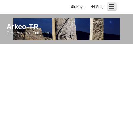
Kayıt
Giriş
Arkeo-TR
Genç Arkeoloji Forumları