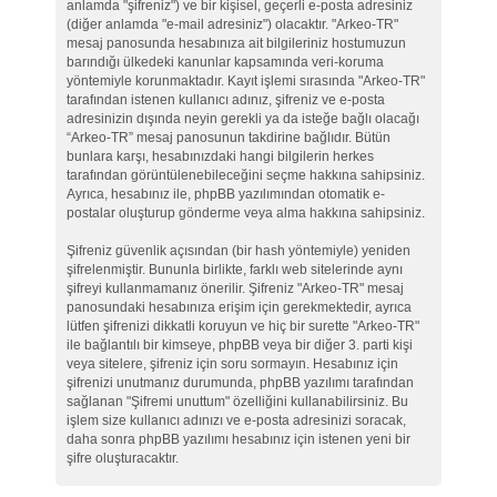
anlamda "şifreniz") ve bir kişisel, geçerli e-posta adresiniz
(diğer anlamda "e-mail adresiniz") olacaktır. "Arkeo-TR"
mesaj panosunda hesabınıza ait bilgileriniz hostumuzun
barındığı ülkedeki kanunlar kapsamında veri-koruma
yöntemiyle korunmaktadır. Kayıt işlemi sırasında "Arkeo-TR"
tarafından istenen kullanıcı adınız, şifreniz ve e-posta
adresinizin dışında neyin gerekli ya da isteğe bağlı olacağı
“Arkeo-TR” mesaj panosunun takdirine bağlıdır. Bütün
bunlara karşı, hesabınızdaki hangi bilgilerin herkes
tarafından görüntülenebileceğini seçme hakkına sahipsiniz.
Ayrıca, hesabınız ile, phpBB yazılımından otomatik e-
postalar oluşturup gönderme veya alma hakkına sahipsiniz.
Şifreniz güvenlik açısından (bir hash yöntemiyle) yeniden
şifrelenmiştir. Bununla birlikte, farklı web sitelerinde aynı
şifreyi kullanmamanız önerilir. Şifreniz "Arkeo-TR" mesaj
panosundaki hesabınıza erişim için gerekmektedir, ayrıca
lütfen şifrenizi dikkatli koruyun ve hiç bir surette "Arkeo-TR"
ile bağlantılı bir kimseye, phpBB veya bir diğer 3. parti kişi
veya sitelere, şifreniz için soru sormayın. Hesabınız için
şifrenizi unutmanız durumunda, phpBB yazılımı tarafından
sağlanan "Şifremi unuttum" özelliğini kullanabilirsiniz. Bu
işlem size kullanıcı adınızı ve e-posta adresinizi soracak,
daha sonra phpBB yazılımı hesabınız için istenen yeni bir
şifre oluşturacaktır.