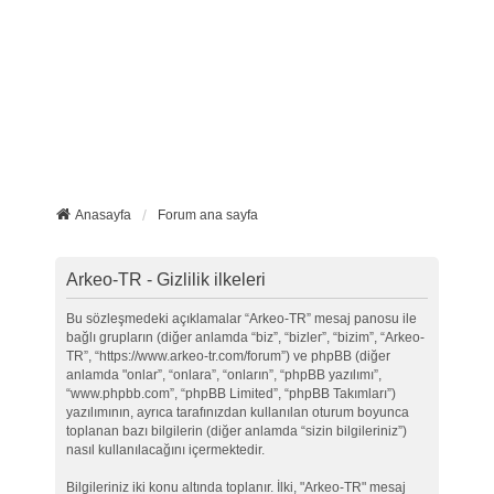
Anasayfa
Forum ana sayfa
Arkeo-TR - Gizlilik ilkeleri
Bu sözleşmedeki açıklamalar “Arkeo-TR” mesaj panosu ile
bağlı grupların (diğer anlamda “biz”, “bizler”, “bizim”, “Arkeo-
TR”, “https://www.arkeo-tr.com/forum”) ve phpBB (diğer
anlamda "onlar”, “onlara”, “onların”, “phpBB yazılımı”,
“www.phpbb.com”, “phpBB Limited”, “phpBB Takımları”)
yazılımının, ayrıca tarafınızdan kullanılan oturum boyunca
toplanan bazı bilgilerin (diğer anlamda “sizin bilgileriniz”)
nasıl kullanılacağını içermektedir.
Bilgileriniz iki konu altında toplanır. İlki, "Arkeo-TR" mesaj