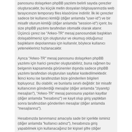
panosunu dolaşırken phpBB yazılımı belirli sayıda çerezler
oluşturacaktır, bu küçük metin dosyaları bilgisayarınızda web
tarayıcınızın temporary files klasörüne indirilir. İlk iki çerezler
sadece bir kullanıcı kimliği (diğer anlamda "user-id") ve bir
misafir oturum kimliği (diğer anlamda "session-id") içerir, bu
size phpBB yazılımı tarafından otomatik olarak atanır.
Üçüncü çerez ise "Arkeo-TR" mesaj panosundaki başlıkları
dolaşabilmeniz için oluşturulur ve okumuş olduğunuz
başlıkların depolanması için kullanılır, böylece kullanıcı
yetenekleriniz hızlanacaktır.
Ayrıca "Arkeo-TR" mesaj panosunu dolaşırken phpBB
yazılımı için harici çerezler oluşturabiliriz, buna rağmen bu
belgenin kapsamında görünenler dışında sadece phpBB
yazılımı tarafından oluşturulan sayfalar kastedilmektedir.
İkinci konu ise tarafınızdan bize gönderilen bilgileri
topluyoruz. Bu olabilir, ve bunlarla sınırlı değildir: bir misafir
kullanıcının gönderdiği mesajlar (diğer anlamda "ziyaretçi
mesajları"), "Arkeo-TR" mesaj panosuna yapılan kayıtlar
(diğer anlamda "hesabınız") ve kayıt olup giriş yaptıktan
sonra tarafınızdan gönderilen mesajlar (diğer anlamda
"mesajlarınız").
Hesabınızda tanınmanız amacıyla sade bir içerikte isminiz
(diğer anlamda "kullanıcı adınız"), hesabınıza giriş
yapabilmek için kullanacağınız bir kişisel şifre (diğer