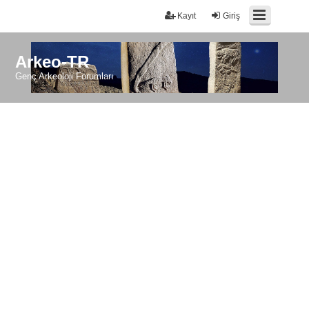
Kayıt
Giriş
Arkeo-TR
Genç Arkeoloji Forumları